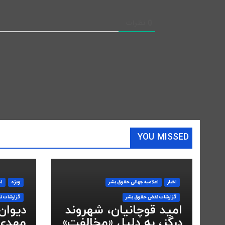
0
نظرات
YOU MISSED
اخبار
اعلاميه جهانی حقوق بشر
ویژه
اخ
گزارشات نقض حقوق بشر
گزارشات ن
امید قوچانیان، شهروند
دیوان
درگز، به دلیل «مخالفت»
مهدی 