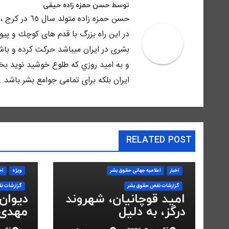
توسط
حسن حمزه زاده حیقی
حسن حمزه زاد
در اين راه بزرگ با قدم هاى كوچك و پي
بشرى در ايران ميباشد حركت كرده و باش
و به اميد روزي كه طلوع خوشيد نويد بخش
ايران بلكه براى تمامى جوامع بشر باشد .
RELATED POST
اخبار
اعلاميه جهانی حقوق بشر
ویژه
اخ
گزارشات نقض حقوق بشر
گزارشات ن
امید قوچانیان، شهروند
دیوان
درگز، به دلیل
مهدی 
«مخالفت» با حکومت
انقلاب