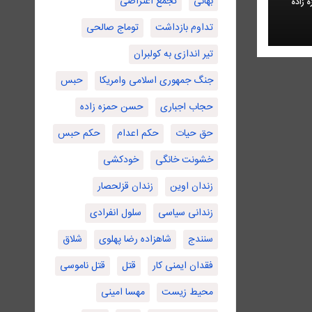
بهائی
تجمع اعتراضی
 زاده
تداوم بازداشت
توماج صالحی
تیر اندازی به کولبران
جنگ جمهوری اسلامی وامریکا
حبس
حجاب اجباری
حسن حمزه زاده
حق حیات
حکم اعدام
حکم حبس
خشونت خانگی
خودکشی
زندان اوین
زندان قزلحصار
زندانی سیاسی
سلول انفرادی
سنندج
شاهزاده رضا پهلوی
شلاق
فقدان ایمنی کار
قتل
قتل ناموسی
محیط زیست
مهسا امینی