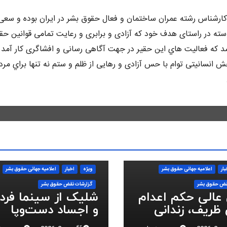
ه متولد سال ٦٥ در كرج ،كارشناس رشته عمران ساختمان و فعال حقوق بشر در ايران بوده و سع
وسته در راستاى هدف خود كه آزادى و برابرى و رعايت تمامى قوانين حق
د كه فعاليت هاي اين حقير در جهت آگاهى رسانى و افشاگرى كار آمد 
 انسانيتى توام با حس آزادى و رهايى از ظلم و ستم نه تنها براي مرد
بار
اعلاميه جهانی حقوق بشر
ویژه
اخبار
اعلاميه جهانی حقوق بشر
قض حقوق بشر
گزارشات نقض حقوق بشر
 عالی حکم اعدام
شلیک از سینما فر
ظریف، زندانی
و اجساد دست‌وپا
 ملی، را تایید
بسته؛ سرکوب انقلا