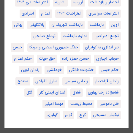
احضار و بازداشت
ارومیه
اشنویه
اعتراضات دی ۱۴۰۴
اعتراضات سراسری
اعتراضات ۱۴۰۴
اعدام
انفرادی
اوین
بازداشت
بازداشت شهروندان
بلاتکلیفی
بهائی
تجمع اعتراضی
تداوم بازداشت
توماج صالحی
تیر اندازی به کولبران
جنگ جمهوری اسلامی وامریکا
حبس
حجاب اجباری
حسن حمزه زاده
حق حیات
حکم اعدام
حکم حبس
خشونت خانگی
خودکشی
زندان اوین
زندان قزلحصار
زندانی سیاسی
سلول انفرادی
سنندج
شاهزاده رضا پهلوی
شلاق
فقدان ایمنی کار
قتل
قتل ناموسی
محیط زیست
مهسا امینی
نوکیش مسیحی
کرج
کولبر
کولبری