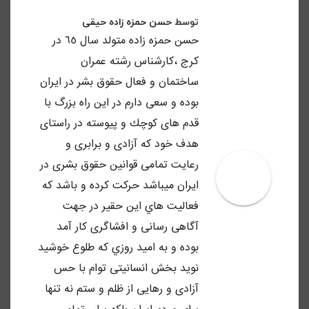
توسط
حسن حمزه زاده حیقی
حسن حمزه زاده متولد سال ٦٥ در
كرج ،كارشناس رشته عمران
ساختمان و فعال حقوق بشر در ايران
بوده و سعى دارم در اين راه بزرگ با
قدم هاى كوچك و پيوسته در راستاى
هدف خود كه آزادى و برابرى و
رعايت تمامى قوانين حقوق بشرى در
ايران ميباشد حركت كرده و باشد كه
فعاليت هاي اين حقير در جهت
آگاهى رسانى و افشاگرى كار آمد
بوده و به اميد روزي كه طلوع خوشيد
نويد بخش انسانيتى توام با حس
آزادى و رهايى از ظلم و ستم نه تنها