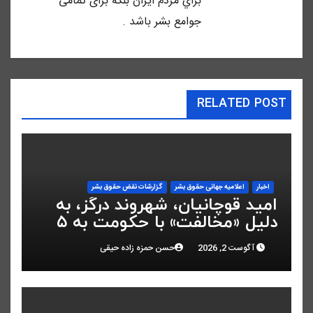
براي مردم ايران بلكه براى تمامى
جوامع بشر باشد .
RELATED POST
اخبار
اعلاميه جهانی حقوق بشر
گزارشات نقض حقوق بشر
امید قوچانیان، شهروند درگز، به
دلیل «مخالفت» با حکومت به ۵
سال زندان محکوم شد
آگوست 2, 2026
حسن حمزه زاده حیقی