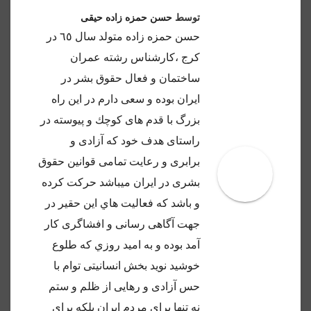
توسط
حسن حمزه زاده حیقی
حسن حمزه زاده متولد سال ٦٥ در
كرج ،كارشناس رشته عمران
ساختمان و فعال حقوق بشر در
ايران بوده و سعى دارم در اين راه
بزرگ با قدم هاى كوچك و پيوسته در
راستاى هدف خود كه آزادى و
برابرى و رعايت تمامى قوانين حقوق
بشرى در ايران ميباشد حركت كرده
و باشد كه فعاليت هاي اين حقير در
جهت آگاهى رسانى و افشاگرى كار
آمد بوده و به اميد روزي كه طلوع
خوشيد نويد بخش انسانيتى توام با
حس آزادى و رهايى از ظلم و ستم
نه تنها براي مردم ايران بلكه براى