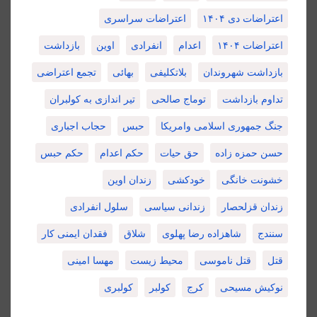
اعتراضات دی ۱۴۰۴
اعتراضات سراسری
اعتراضات ۱۴۰۴
اعدام
انفرادی
اوین
بازداشت
بازداشت شهروندان
بلاتکلیفی
بهائی
تجمع اعتراضی
تداوم بازداشت
توماج صالحی
تیر اندازی به کولبران
جنگ جمهوری اسلامی وامریکا
حبس
حجاب اجباری
حسن حمزه زاده
حق حیات
حکم اعدام
حکم حبس
خشونت خانگی
خودکشی
زندان اوین
زندان قزلحصار
زندانی سیاسی
سلول انفرادی
سنندج
شاهزاده رضا پهلوی
شلاق
فقدان ایمنی کار
قتل
قتل ناموسی
محیط زیست
مهسا امینی
نوکیش مسیحی
کرج
کولبر
کولبری