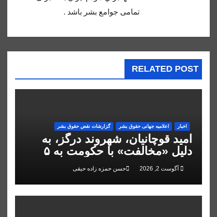
تمامى جوامع بشر باشد .
RELATED POST
اخبار
اعلاميه جهانی حقوق بشر
گزارشات نقض حقوق بشر
امید قوچانیان، شهروند درگز، به
دلیل «مخالفت» با حکومت به ۵
سال زندان محکوم شد
آگوست 2, 2026
حسن حمزه زاده حیقی