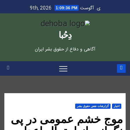
Ski
ی. آگوست 9th, 2026
1:09:37 PM
t
conten
دِحُبا
آگاهی و دفاع از حقوق بشر ایران
اخبار
گزارشات نقض حقوق بشر
موج خشم عمومی در پی