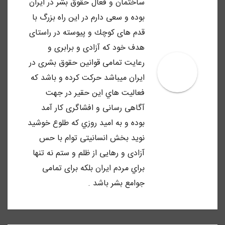
ساختمان و فعال حقوق بشر در ايران
بوده و سعى دارم در اين راه بزرگ با
قدم هاى كوچك و پيوسته در راستاى
هدف خود كه آزادى و برابرى و
رعايت تمامى قوانين حقوق بشرى در
ايران ميباشد حركت كرده و باشد كه
فعاليت هاي اين حقير در جهت
آگاهى رسانى و افشاگرى كار آمد
بوده و به اميد روزي كه طلوع خوشيد
نويد بخش انسانيتى توام با حس
آزادى و رهايى از ظلم و ستم نه تنها
براي مردم ايران بلكه براى تمامى
جوامع بشر باشد .