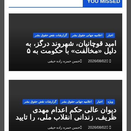
YOU MISSED
اخبار
اعلاميه جهانی حقوق بشر
گزارشات نقض حقوق بشر
امید قوچانیان، شهروند درگز، به
دلیل «مخالفت» با حکومت به ۵
سال زندان محکوم شد
حسن حمزه زاده حیقی
ویژه
اخبار
اعلاميه جهانی حقوق بشر
گزارشات نقض حقوق بشر
دیوان عالی حکم اعدام مهدی
ظریف، زندانی انقلاب ملی، را تایید
کرد
حسن حمزه زاده حیقی