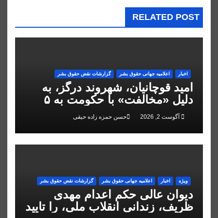
RELATED POST
اخبار
اعلاميه جهانی حقوق بشر
گزارشات نقض حقوق بشر
امید قوچانیان، شهروند درگز، به
دلیل «مخالفت» با حکومت به ۵
سال زندان محکوم شد
آگوست 2, 2026
حسن حمزه زاده حیقی
ویژه
اخبار
اعلاميه جهانی حقوق بشر
گزارشات نقض حقوق بشر
دیوان عالی حکم اعدام مهدی
ظریف، زندانی انقلاب ملی، را تایید