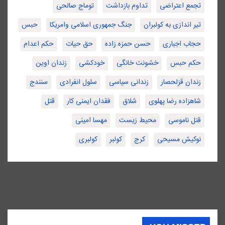
تجمع اعتراضی
تداوم بازداشت
توماج صالحی
تیر اندازی به کولبران
جنگ جمهوری اسلامی وامریکا
حبس
حجاب اجباری
حسن حمزه زاده
حق حیات
حکم اعدام
حکم حبس
خشونت خانگی
خودکشی
زندان اوین
زندان قزلحصار
زندانی سیاسی
سلول انفرادی
سنندج
شاهزاده رضا پهلوی
شلاق
فقدان ایمنی کار
قتل
قتل ناموسی
محیط زیست
مهسا امینی
نوکیش مسیحی
کرج
کولبر
کولبری