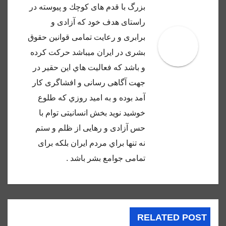
بزرگ با قدم هاى كوچك و پيوسته در
راستاى هدف خود كه آزادى و
برابرى و رعايت تمامى قوانين حقوق
بشرى در ايران ميباشد حركت كرده
و باشد كه فعاليت هاي اين حقير در
جهت آگاهى رسانى و افشاگرى كار
آمد بوده و به اميد روزي كه طلوع
خوشيد نويد بخش انسانيتى توام با
حس آزادى و رهايى از ظلم و ستم
نه تنها براي مردم ايران بلكه براى
تمامى جوامع بشر باشد .
RELATED POST