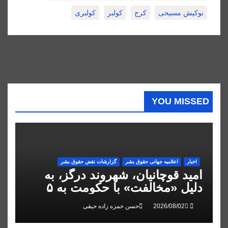
نوکیش مسیحی
کرج
کولبر
کولبری
YOU MISSED
اخبار
اعلاميه جهانی حقوق بشر
گزارشات نقض حقوق بشر
امید قوچانیان، شهروند درگز، به
دلیل «مخالفت» با حکومت به ۵
سال زندان محکوم شد
حسن حمزه زاده حیقی