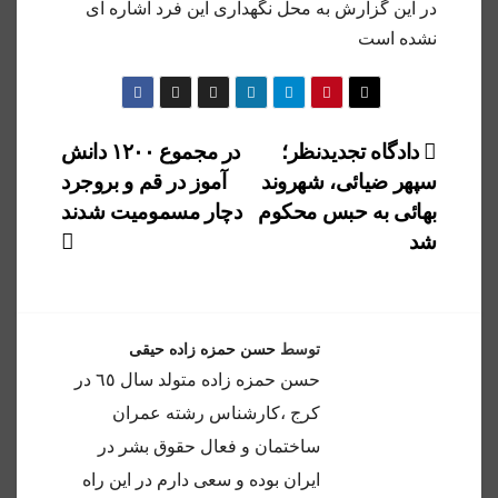
در این گزارش به محل نگهداری این فرد اشاره ای
نشده است
راهبری
دادگاه تجدیدنظر؛
در مجموع ۱۲۰۰ دانش
سپهر ضیائی، شهروند
آموز در قم و بروجرد
نوشته
بهائی به حبس محکوم
دچار مسمومیت شدند
شد
توسط
حسن حمزه زاده حیقی
حسن حمزه زاده متولد سال ٦٥ در
كرج ،كارشناس رشته عمران
ساختمان و فعال حقوق بشر در
ايران بوده و سعى دارم در اين راه