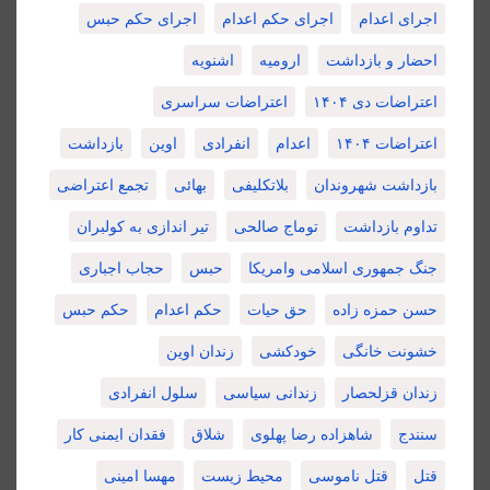
اجرای اعدام
اجرای حکم اعدام
اجرای حکم حبس
احضار و بازداشت
ارومیه
اشنویه
اعتراضات دی ۱۴۰۴
اعتراضات سراسری
اعتراضات ۱۴۰۴
اعدام
انفرادی
اوین
بازداشت
بازداشت شهروندان
بلاتکلیفی
بهائی
تجمع اعتراضی
تداوم بازداشت
توماج صالحی
تیر اندازی به کولبران
جنگ جمهوری اسلامی وامریکا
حبس
حجاب اجباری
حسن حمزه زاده
حق حیات
حکم اعدام
حکم حبس
خشونت خانگی
خودکشی
زندان اوین
زندان قزلحصار
زندانی سیاسی
سلول انفرادی
سنندج
شاهزاده رضا پهلوی
شلاق
فقدان ایمنی کار
قتل
قتل ناموسی
محیط زیست
مهسا امینی