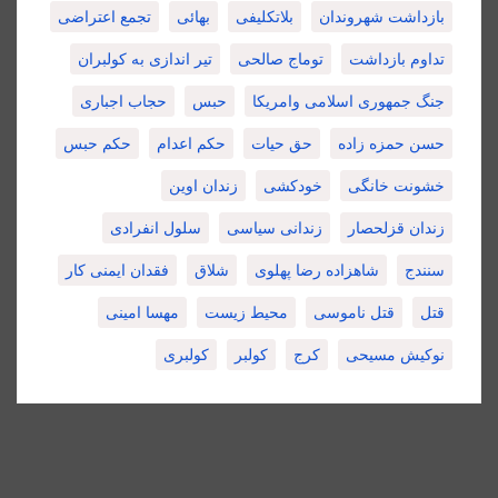
بازداشت شهروندان
بلاتکلیفی
بهائی
تجمع اعتراضی
تداوم بازداشت
توماج صالحی
تیر اندازی به کولبران
جنگ جمهوری اسلامی وامریکا
حبس
حجاب اجباری
حسن حمزه زاده
حق حیات
حکم اعدام
حکم حبس
خشونت خانگی
خودکشی
زندان اوین
زندان قزلحصار
زندانی سیاسی
سلول انفرادی
سنندج
شاهزاده رضا پهلوی
شلاق
فقدان ایمنی کار
قتل
قتل ناموسی
محیط زیست
مهسا امینی
نوکیش مسیحی
کرج
کولبر
کولبری