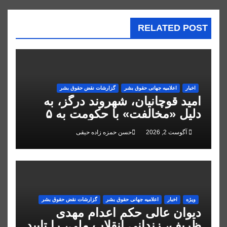
RELATED POST
اخبار
اعلاميه جهانی حقوق بشر
گزارشات نقض حقوق بشر
امید قوچانیان، شهروند درگز، به
دلیل «مخالفت» با حکومت به ۵
سال زندان محکوم شد
آگوست 2, 2026
حسن حمزه زاده حیقی
ویژه
اخبار
اعلاميه جهانی حقوق بشر
گزارشات نقض حقوق بشر
دیوان عالی حکم اعدام مهدی
ظریف، زندانی انقلاب ملی، را تایید