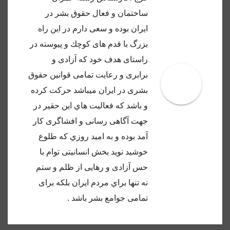
ساختمان و فعال حقوق بشر در
ايران بوده و سعى دارم در اين راه
بزرگ با قدم هاى كوچك و پيوسته در
راستاى هدف خود كه آزادى و
برابرى و رعايت تمامى قوانين حقوق
بشرى در ايران ميباشد حركت كرده
و باشد كه فعاليت هاي اين حقير در
جهت آگاهى رسانى و افشاگرى كار
آمد بوده و به اميد روزي كه طلوع
خوشيد نويد بخش انسانيتى توام با
حس آزادى و رهايى از ظلم و ستم
نه تنها براي مردم ايران بلكه براى
تمامى جوامع بشر باشد .