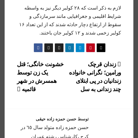
لازم به ذکر است که ۲۸ کولبر دیگر نیز به واسطه
شرایط اقلیمی و جغرافیایی مانند سرمازدگی و
سقوط از ارتفاع دچار حادثه شدند که از این تعداد ۱۶
کولبر زخمی شدند و ۱۲ کولبر جان باختند.
راهبری
زندان قرچک
خشونت خانگی؛ قتل
ورامین؛ نگرانی خانواده
یک زن توسط
نوشته
زندانیان در پی ابتلای
همسرش در شهر
چند زندانی به سل
قائمیه
توسط
حسن حمزه زاده حیقی
حسن حمزه زاده متولد سال ٦٥ در
كرج ،كارشناس رشته عمران