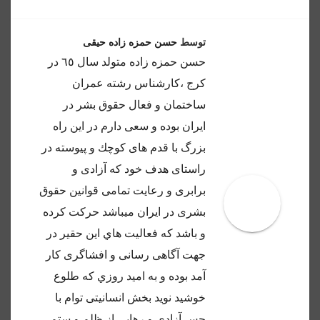
توسط
حسن حمزه زاده حیقی
حسن حمزه زاده متولد سال ٦٥ در
كرج ،كارشناس رشته عمران
ساختمان و فعال حقوق بشر در
ايران بوده و سعى دارم در اين راه
بزرگ با قدم هاى كوچك و پيوسته در
راستاى هدف خود كه آزادى و
برابرى و رعايت تمامى قوانين حقوق
بشرى در ايران ميباشد حركت كرده
و باشد كه فعاليت هاي اين حقير در
جهت آگاهى رسانى و افشاگرى كار
آمد بوده و به اميد روزي كه طلوع
خوشيد نويد بخش انسانيتى توام با
حس آزادى و رهايى از ظلم و ستم