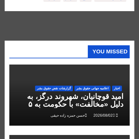
YOU MISSED
اخبار
اعلاميه جهانی حقوق بشر
گزارشات نقض حقوق بشر
امید قوچانیان، شهروند درگز، به
دلیل «مخالفت» با حکومت به ۵
سال زندان محکوم شد
حسن حمزه زاده حیقی