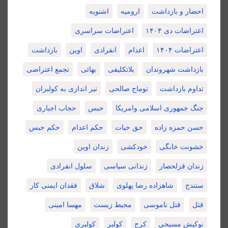
احضار و بازداشت
ارومیه
اشنویه
اعتراضات دی ۱۴۰۴
اعتراضات سراسری
اعتراضات ۱۴۰۴
اعدام
انفرادی
اوین
بازداشت
بازداشت شهروندان
بلاتکلیفی
بهائی
تجمع اعتراضی
تداوم بازداشت
توماج صالحی
تیر اندازی به کولبران
جنگ جمهوری اسلامی وامریکا
حبس
حجاب اجباری
حسن حمزه زاده
حق حیات
حکم اعدام
حکم حبس
خشونت خانگی
خودکشی
زندان اوین
زندان قزلحصار
زندانی سیاسی
سلول انفرادی
سنندج
شاهزاده رضا پهلوی
شلاق
فقدان ایمنی کار
قتل
قتل ناموسی
محیط زیست
مهسا امینی
نوکیش مسیحی
کرج
کولبر
کولبری