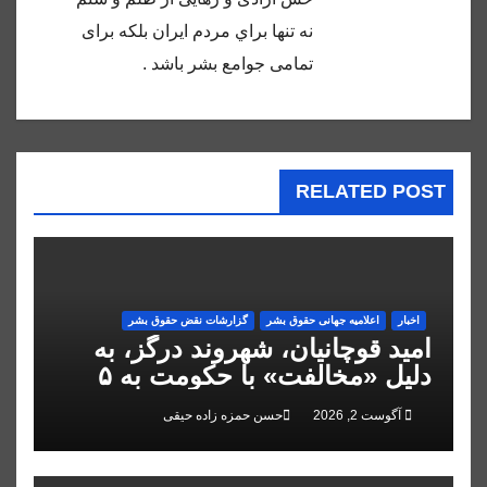
نه تنها براي مردم ايران بلكه براى
تمامى جوامع بشر باشد .
RELATED POST
اخبار
اعلاميه جهانی حقوق بشر
گزارشات نقض حقوق بشر
امید قوچانیان، شهروند درگز، به
دلیل «مخالفت» با حکومت به ۵
سال زندان محکوم شد
آگوست 2, 2026
حسن حمزه زاده حیقی