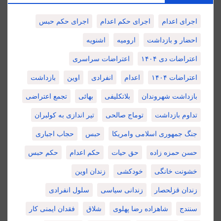
اجرای اعدام
اجرای حکم اعدام
اجرای حکم حبس
احضار و بازداشت
ارومیه
اشنویه
اعتراضات دی ۱۴۰۴
اعتراضات سراسری
اعتراضات ۱۴۰۴
اعدام
انفرادی
اوین
بازداشت
بازداشت شهروندان
بلاتکلیفی
بهائی
تجمع اعتراضی
تداوم بازداشت
توماج صالحی
تیر اندازی به کولبران
جنگ جمهوری اسلامی وامریکا
حبس
حجاب اجباری
حسن حمزه زاده
حق حیات
حکم اعدام
حکم حبس
خشونت خانگی
خودکشی
زندان اوین
زندان قزلحصار
زندانی سیاسی
سلول انفرادی
سنندج
شاهزاده رضا پهلوی
شلاق
فقدان ایمنی کار