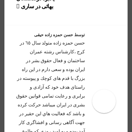
بهائی در ساری
توسط
حسن حمزه زاده حیقی
حسن حمزه زاده متولد سال ٦٥ در
كرج ،كارشناس رشته عمران
ساختمان و فعال حقوق بشر در
ايران بوده و سعى دارم در اين راه
بزرگ با قدم هاى كوچك و پيوسته در
راستاى هدف خود كه آزادى و
برابرى و رعايت تمامى قوانين حقوق
بشرى در ايران ميباشد حركت كرده
و باشد كه فعاليت هاي اين حقير در
جهت آگاهى رسانى و افشاگرى كار
آمد بوده و به اميد روزي كه طلوع