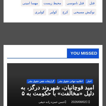
قتل
قتل ناموسی
محیط زیست
مهسا امینی
نوکیش مسیحی
کرج
کولبر
کولبری
YOU MISSED
اخبار
اعلاميه جهانی حقوق بشر
گزارشات نقض حقوق بشر
امید قوچانیان، شهروند درگز، به
دلیل «مخالفت» با حکومت به ۵
سال زندان محکوم شد
حسن حمزه زاده حیقی