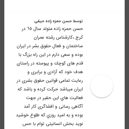
توسط
حسن حمزه زاده حیقی
حسن حمزه زاده متولد سال ٦٥ در
كرج ،كارشناس رشته عمران
ساختمان و فعال حقوق بشر در ايران
بوده و سعى دارم در اين راه بزرگ با
قدم هاى كوچك و پيوسته در راستاى
هدف خود كه آزادى و برابرى و
رعايت تمامى قوانين حقوق بشرى در
ايران ميباشد حركت كرده و باشد كه
فعاليت هاي اين حقير در جهت
آگاهى رسانى و افشاگرى كار آمد
بوده و به اميد روزي كه طلوع خوشيد
نويد بخش انسانيتى توام با حس