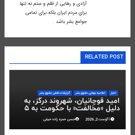
آزادى و رهايى از ظلم و ستم نه تنها
براي مردم ايران بلكه براى تمامى
جوامع بشر باشد .
RELATED POST
اخبار
اعلاميه جهانی حقوق بشر
گزارشات نقض حقوق بشر
امید قوچانیان، شهروند درگز، به
دلیل «مخالفت» با حکومت به ۵
سال زندان محکوم شد
آگوست 2, 2026
حسن حمزه زاده حیقی