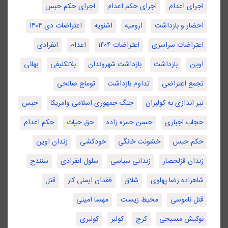
اجرای اعدام
اجرای حکم اعدام
اجرای حکم حبس
احضار و بازداشت
ارومیه
اشنویه
اعتراضات دی ۱۴۰۴
اعتراضات سراسری
اعتراضات ۱۴۰۴
اعدام
انفرادی
اوین
بازداشت
بازداشت شهروندان
بلاتکلیفی
بهائی
تجمع اعتراضی
تداوم بازداشت
توماج صالحی
تیر اندازی به کولبران
جنگ جمهوری اسلامی وامریکا
حبس
حجاب اجباری
حسن حمزه زاده
حق حیات
حکم اعدام
حکم حبس
خشونت خانگی
خودکشی
زندان اوین
زندان قزلحصار
زندانی سیاسی
سلول انفرادی
سنندج
شاهزاده رضا پهلوی
شلاق
فقدان ایمنی کار
قتل
قتل ناموسی
محیط زیست
مهسا امینی
نوکیش مسیحی
کرج
کولبر
کولبری