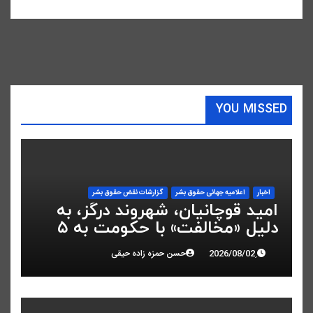
YOU MISSED
اخبار
اعلاميه جهانی حقوق بشر
گزارشات نقض حقوق بشر
امید قوچانیان، شهروند درگز، به
دلیل «مخالفت» با حکومت به ۵
سال زندان محکوم شد
حسن حمزه زاده حیقی