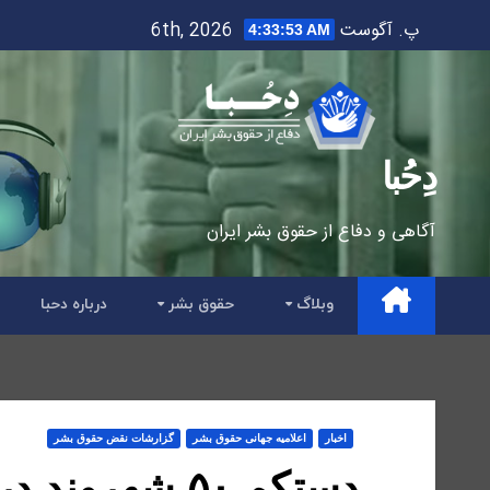
Ski
پ. آگوست 6th, 2026
4:33:54 AM
t
conten
دِحُبا
آگاهی و دفاع از حقوق بشر ایران
وبلاگ
حقوق بشر
درباره دحبا
اخبار
اعلاميه جهانی حقوق بشر
گزارشات نقض حقوق بشر
دستکم ۵۰ شهرو