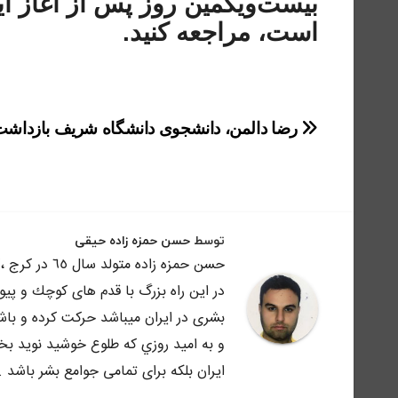
بیست‌و‌یکمین روز پس از آغاز 
است، مراجعه کنید.
راهبری
رضا دالمن، دانشجوی دانشگاه شریف بازداش
نوشته
توسط
حسن حمزه زاده حیقی
حسن حمزه زاد
در اين راه بزرگ با قدم هاى كوچك و پي
بشرى در ايران ميباشد حركت كرده و باش
و به اميد روزي كه طلوع خوشيد نويد بخش
ايران بلكه براى تمامى جوامع بشر باشد .