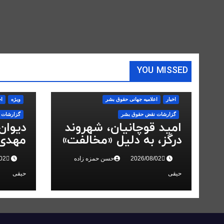
YOU MISSED
اخبار
اعلاميه جهانی حقوق بشر
ویژه
اخ
گزارشات نقض حقوق بشر
گزارشات 
امید قوچانیان، شهروند
دیوان
درگز، به دلیل «مخالفت»
مهدی 
با حکومت به ۵ سال
انقلاب
حسن حمزه زاده
زندان محکوم شد
حیقی
حیقی