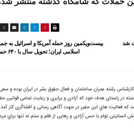
این حملات که شامگاه گذشته منتشر شده
ت شد
بیست‌و‌یکمین روز حمله آمریکا و اسرائیل به جم
اسلامی ایران؛ تحویل سال با ۶۴۰ حمله
ه متولد سال ٦٥ در كرج ،كارشناس رشته عمران ساختمان و فعال حقوق بشر در ايران بوده و سع
وسته در راستاى هدف خود كه آزادى و برابرى و رعايت تمامى قوانين حق
د كه فعاليت هاي اين حقير در جهت آگاهى رسانى و افشاگرى كار آمد 
 انسانيتى توام با حس آزادى و رهايى از ظلم و ستم نه تنها براي مرد