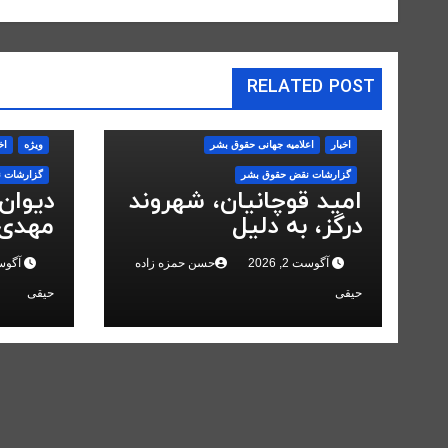
RELATED POST
اخبار
اعلاميه جهانی حقوق بشر
ویژه
اخ
گزارشات نقض حقوق بشر
گزارشات 
امید قوچانیان، شهروند
دیوان
درگز، به دلیل
مهدی 
«مخالفت» با حکومت
انقلاب
آگوست 2, 2026
حسن حمزه زاده
آگوست 2,
به ۵ سال زندان محکوم
کرد
شد
حیقی
حیقی