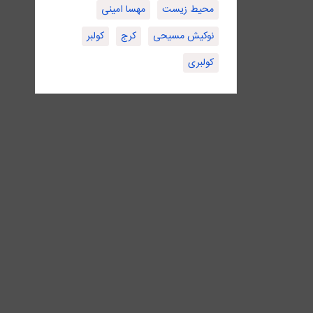
محیط زیست
مهسا امینی
نوکیش مسیحی
کرج
کولبر
کولبری