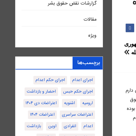
گزارشات نقض حقوق بشر
مقالات
ویژه
هوری
برچسب‌ها
اجرای اعدام
اجرای حکم اعدام
ى دارم
اجرای حکم حبس
احضار و بازداشت
وق
ارومیه
اشنویه
اعتراضات دی ۱۴۰۴
بوده
اعتراضات سراسری
اعتراضات ۱۴۰۴
م
اعدام
انفرادی
اوین
بازداشت