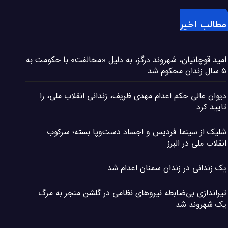
مطالب اخیر
امید قوچانیان، شهروند درگز، به دلیل «مخالفت» با حکومت به
۵ سال زندان محکوم شد
دیوان عالی حکم اعدام مهدی ظریف، زندانی انقلاب ملی، را
تایید کرد
شلیک از سینما فردیس و اجساد دست‌وپا بسته؛ سرکوب
انقلاب ملی در البرز
یک زندانی در زندان سمنان اعدام شد
تیراندازی بی‌ضابطه نیروهای نظامی در گلشن منجر به مرگ
یک شهروند شد