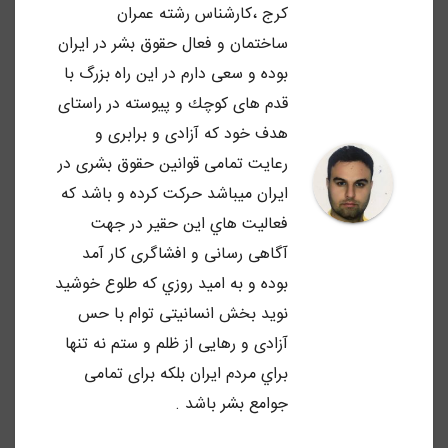
كرج ،كارشناس رشته عمران
ساختمان و فعال حقوق بشر در ايران
بوده و سعى دارم در اين راه بزرگ با
قدم هاى كوچك و پيوسته در راستاى
هدف خود كه آزادى و برابرى و
رعايت تمامى قوانين حقوق بشرى در
ايران ميباشد حركت كرده و باشد كه
فعاليت هاي اين حقير در جهت
آگاهى رسانى و افشاگرى كار آمد
بوده و به اميد روزي كه طلوع خوشيد
نويد بخش انسانيتى توام با حس
آزادى و رهايى از ظلم و ستم نه تنها
براي مردم ايران بلكه براى تمامى
جوامع بشر باشد .