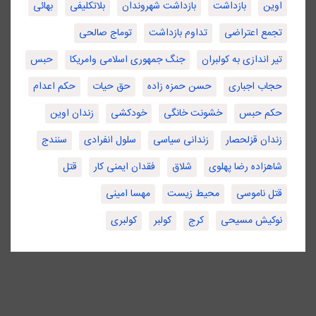
اوین
بازداشت
بازداشت شهروندان
بلاتکلیفی
بهائی
تجمع اعتراضی
تداوم بازداشت
توماج صالحی
تیر اندازی به کولبران
جنگ جمهوری اسلامی وامریکا
حبس
حجاب اجباری
حسن حمزه زاده
حق حیات
حکم اعدام
حکم حبس
خشونت خانگی
خودکشی
زندان اوین
زندان قزلحصار
زندانی سیاسی
سلول انفرادی
سنندج
شاهزاده رضا پهلوی
شلاق
فقدان ایمنی کار
قتل
قتل ناموسی
محیط زیست
مهسا امینی
نوکیش مسیحی
کرج
کولبر
کولبری