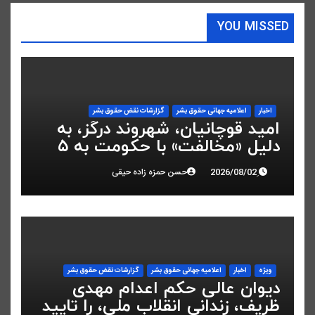
YOU MISSED
اخبار
اعلاميه جهانی حقوق بشر
گزارشات نقض حقوق بشر
امید قوچانیان، شهروند درگز، به
دلیل «مخالفت» با حکومت به ۵
سال زندان محکوم شد
حسن حمزه زاده حیقی
ویژه
اخبار
اعلاميه جهانی حقوق بشر
گزارشات نقض حقوق بشر
دیوان عالی حکم اعدام مهدی
ظریف، زندانی انقلاب ملی، را تایید