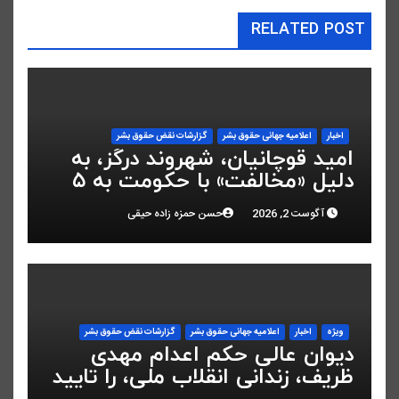
RELATED POST
اخبار
اعلاميه جهانی حقوق بشر
گزارشات نقض حقوق بشر
امید قوچانیان، شهروند درگز، به
دلیل «مخالفت» با حکومت به ۵
سال زندان محکوم شد
آگوست 2, 2026
حسن حمزه زاده حیقی
ویژه
اخبار
اعلاميه جهانی حقوق بشر
گزارشات نقض حقوق بشر
دیوان عالی حکم اعدام مهدی
ظریف، زندانی انقلاب ملی، را تایید