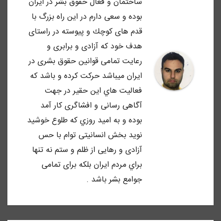
ساختمان و فعال حقوق بشر در ايران
بوده و سعى دارم در اين راه بزرگ با
قدم هاى كوچك و پيوسته در راستاى
هدف خود كه آزادى و برابرى و
رعايت تمامى قوانين حقوق بشرى در
ايران ميباشد حركت كرده و باشد كه
فعاليت هاي اين حقير در جهت
آگاهى رسانى و افشاگرى كار آمد
بوده و به اميد روزي كه طلوع خوشيد
نويد بخش انسانيتى توام با حس
آزادى و رهايى از ظلم و ستم نه تنها
براي مردم ايران بلكه براى تمامى
جوامع بشر باشد .