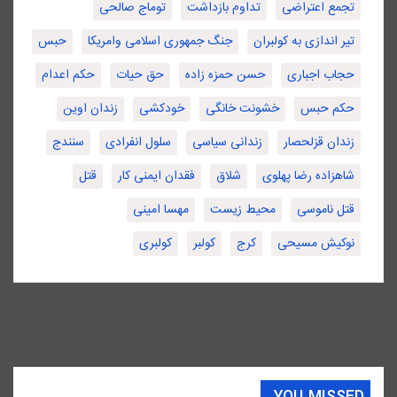
تجمع اعتراضی
تداوم بازداشت
توماج صالحی
تیر اندازی به کولبران
جنگ جمهوری اسلامی وامریکا
حبس
حجاب اجباری
حسن حمزه زاده
حق حیات
حکم اعدام
حکم حبس
خشونت خانگی
خودکشی
زندان اوین
زندان قزلحصار
زندانی سیاسی
سلول انفرادی
سنندج
شاهزاده رضا پهلوی
شلاق
فقدان ایمنی کار
قتل
قتل ناموسی
محیط زیست
مهسا امینی
نوکیش مسیحی
کرج
کولبر
کولبری