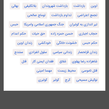
اوین
بازداشت
بازداشت شهروندان
بلاتکلیفی
بهائی
تجمع اعتراضی
تداوم بازداشت
توماج صالحی
تیر اندازی به کولبران
جنگ جمهوری اسلامی وامریکا
حبس
حجاب اجباری
حسن حمزه زاده
حق حیات
حکم اعدام
حکم حبس
خشونت خانگی
خودکشی
زندان اوین
زندان قزلحصار
زندانی سیاسی
سلول انفرادی
سنندج
شاهزاده رضا پهلوی
شلاق
فقدان ایمنی کار
قتل
قتل ناموسی
محیط زیست
مهسا امینی
نوکیش مسیحی
کرج
کولبر
کولبری