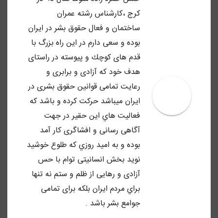
كرج ،كارشناس رشته عمران
ساختمان و فعال حقوق بشر در ايران
بوده و سعى دارم در اين راه بزرگ با
قدم هاى كوچك و پيوسته در راستاى
هدف خود كه آزادى و برابرى و
رعايت تمامى قوانين حقوق بشرى در
ايران ميباشد حركت كرده و باشد كه
فعاليت هاي اين حقير در جهت
آگاهى رسانى و افشاگرى كار آمد
بوده و به اميد روزي كه طلوع خوشيد
نويد بخش انسانيتى توام با حس
آزادى و رهايى از ظلم و ستم نه تنها
براي مردم ايران بلكه براى تمامى
جوامع بشر باشد .