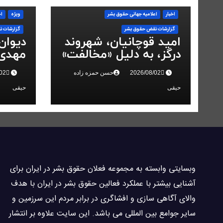
اخبار
اعلاميه جهانی حقوق بشر
ویژه
اخ
گزارشات نقض حقوق بشر
گزارشات ن
امید قوچانیان، شهروند
دیوان
درگز، به دلیل «مخالفت»
مهدی 
با حکومت به ۵ سال
انقلاب
حسن حمزه زاده
زندان محکوم شد
حیقی
حیقی
وبسايتى وابسته به مجموعه فعلان حقوق بشر در ایران برای
آشنایی بيشتر با عملکرد فعالین حقوق بشر در ایران با هدف
والاى آگاهى سازی و افشاگرى در برابر مردم این سرزمین و
ساير جوامع بین المللى می باشد. این سایت علاوه بر انتشار