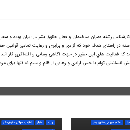
ه متولد سال ٦٥ در كرج ،كارشناس رشته عمران ساختمان و فعال حقوق بشر در ايران بوده و سع
وسته در راستاى هدف خود كه آزادى و برابرى و رعايت تمامى قوانين حق
د كه فعاليت هاي اين حقير در جهت آگاهى رسانى و افشاگرى كار آمد 
 انسانيتى توام با حس آزادى و رهايى از ظلم و ستم نه تنها براي مرد
بار
اعلاميه جهانی حقوق بشر
ویژه
اخبار
اعلاميه جهانی حقوق بشر