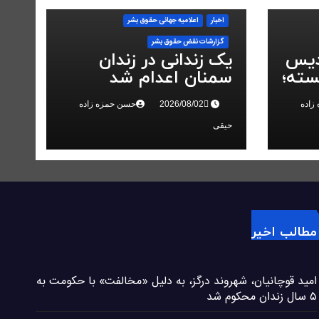
اخبار
اعلاميه جهانی حقوق بشر
گزارشات نقض حقوق بشر
دیس
یک زندانی در زندان
سته؛
سمنان اعدام شد
در
زاده
حسن حمزه زاده
حیقی
مطالب اخیر
امید قوچانیان، شهروند درگز، به دلیل «مخالفت» با حکومت به
۵ سال زندان محکوم شد