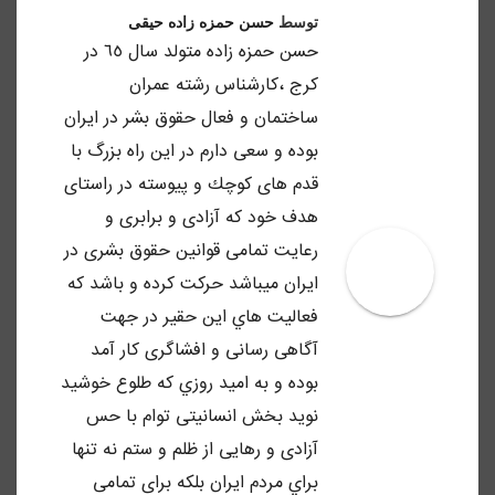
توسط
حسن حمزه زاده حیقی
حسن حمزه زاده متولد سال ٦٥ در
كرج ،كارشناس رشته عمران
ساختمان و فعال حقوق بشر در ايران
بوده و سعى دارم در اين راه بزرگ با
قدم هاى كوچك و پيوسته در راستاى
هدف خود كه آزادى و برابرى و
رعايت تمامى قوانين حقوق بشرى در
ايران ميباشد حركت كرده و باشد كه
فعاليت هاي اين حقير در جهت
آگاهى رسانى و افشاگرى كار آمد
بوده و به اميد روزي كه طلوع خوشيد
نويد بخش انسانيتى توام با حس
آزادى و رهايى از ظلم و ستم نه تنها
براي مردم ايران بلكه براى تمامى