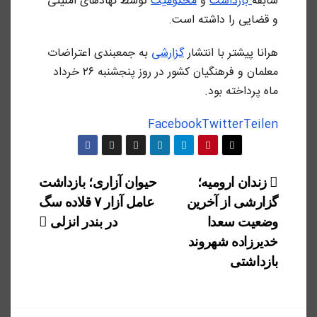
سابقه
بازداشت
و
محکومیت
توسط نهادهای امنیتی
و قضایی را داشته است.
هرانا پیشتر با انتشار
گزارشی
به جمعبندی اعتراضات
معلمان و فرهنگیان کشور در روز پنجشنبه ۲۶ خرداد
ماه پرداخته بود.
Facebook
Twitter
Teilen
راهبری
زندان ارومیه؛
حیوان آزاری؛ بازداشت
گزارشی از آخرین
عامل آزار ۷ قلاده سگ
نوشته
وضعیت سعدا
در بندر انزلی
خدیرزاده شهروند
بازداشتی