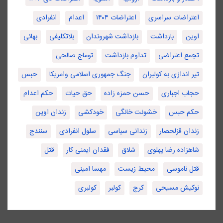
اعتراضات سراسری
اعتراضات ۱۴۰۴
اعدام
انفرادی
اوین
بازداشت
بازداشت شهروندان
بلاتکلیفی
بهائی
تجمع اعتراضی
تداوم بازداشت
توماج صالحی
تیر اندازی به کولبران
جنگ جمهوری اسلامی وامریکا
حبس
حجاب اجباری
حسن حمزه زاده
حق حیات
حکم اعدام
حکم حبس
خشونت خانگی
خودکشی
زندان اوین
زندان قزلحصار
زندانی سیاسی
سلول انفرادی
سنندج
شاهزاده رضا پهلوی
شلاق
فقدان ایمنی کار
قتل
قتل ناموسی
محیط زیست
مهسا امینی
نوکیش مسیحی
کرج
کولبر
کولبری