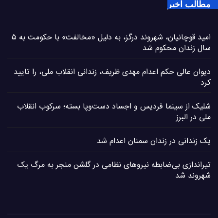
مطالب اخیر
امید قوچانیان، شهروند درگز، به دلیل «مخالفت» با حکومت به ۵
سال زندان محکوم شد
دیوان عالی حکم اعدام مهدی ظریف، زندانی انقلاب ملی، را تایید
کرد
شلیک از سینما فردیس و اجساد دست‌وپا بسته؛ سرکوب انقلاب
ملی در البرز
یک زندانی در زندان سمنان اعدام شد
تیراندازی بی‌ضابطه نیروهای نظامی در گلشن منجر به مرگ یک
شهروند شد