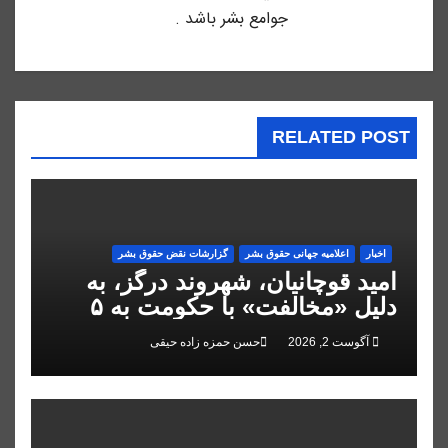
جوامع بشر باشد .
RELATED POST
اخبار
اعلاميه جهانی حقوق بشر
گزارشات نقض حقوق بشر
امید قوچانیان، شهروند درگز، به
دلیل «مخالفت» با حکومت به ۵
سال زندان محکوم شد
آگوست 2, 2026
حسن حمزه زاده حیقی