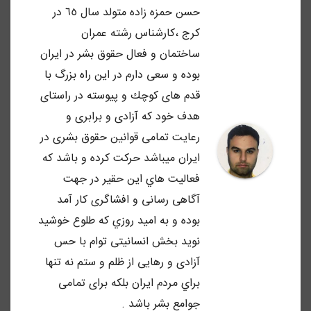
حسن حمزه زاده متولد سال ٦٥ در
كرج ،كارشناس رشته عمران
ساختمان و فعال حقوق بشر در ايران
بوده و سعى دارم در اين راه بزرگ با
قدم هاى كوچك و پيوسته در راستاى
هدف خود كه آزادى و برابرى و
رعايت تمامى قوانين حقوق بشرى در
ايران ميباشد حركت كرده و باشد كه
فعاليت هاي اين حقير در جهت
آگاهى رسانى و افشاگرى كار آمد
بوده و به اميد روزي كه طلوع خوشيد
نويد بخش انسانيتى توام با حس
آزادى و رهايى از ظلم و ستم نه تنها
براي مردم ايران بلكه براى تمامى
جوامع بشر باشد .