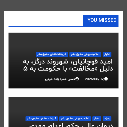
YOU MISSED
اخبار
اعلاميه جهانی حقوق بشر
گزارشات نقض حقوق بشر
امید قوچانیان، شهروند درگز، به
دلیل «مخالفت» با حکومت به ۵
سال زندان محکوم شد
حسن حمزه زاده حیقی
ویژه
اخبار
اعلاميه جهانی حقوق بشر
گزارشات نقض حقوق بشر
دیوان عالی حکم اعدام مهدی