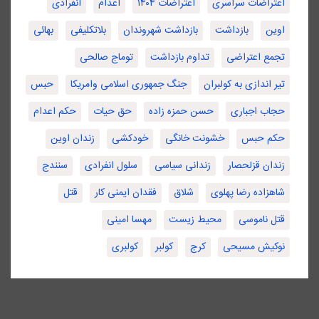
اعتراضات سراسری
اعتراضات ۱۴۰۴
اعدام
انفرادی
اوین
بازداشت
بازداشت شهروندان
بلاتکلیفی
بهائی
تجمع اعتراضی
تداوم بازداشت
توماج صالحی
تیر اندازی به کولبران
جنگ جمهوری اسلامی وامریکا
حبس
حجاب اجباری
حسن حمزه زاده
حق حیات
حکم اعدام
حکم حبس
خشونت خانگی
خودکشی
زندان اوین
زندان قزلحصار
زندانی سیاسی
سلول انفرادی
سنندج
شاهزاده رضا پهلوی
شلاق
فقدان ایمنی کار
قتل
قتل ناموسی
محیط زیست
مهسا امینی
نوکیش مسیحی
کرج
کولبر
کولبری