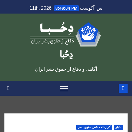
Ski
س. آگوست 11th, 2026
8:46:04 PM
t
conten
دِحُبا
آگاهی و دفاع از حقوق بشر ایران
اخبار
گزارشات نقض حقوق بشر