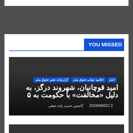
YOU MISSED
اخبار
اعلاميه جهانی حقوق بشر
گزارشات نقض حقوق بشر
امید قوچانیان، شهروند درگز، به
دلیل «مخالفت» با حکومت به ۵
سال زندان محکوم شد
حسن حمزه زاده حیقی