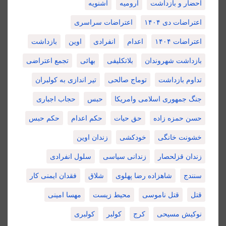
احضار و بازداشت
ارومیه
اشنویه
اعتراضات دی ۱۴۰۴
اعتراضات سراسری
اعتراضات ۱۴۰۴
اعدام
انفرادی
اوین
بازداشت
بازداشت شهروندان
بلاتکلیفی
بهائی
تجمع اعتراضی
تداوم بازداشت
توماج صالحی
تیر اندازی به کولبران
جنگ جمهوری اسلامی وامریکا
حبس
حجاب اجباری
حسن حمزه زاده
حق حیات
حکم اعدام
حکم حبس
خشونت خانگی
خودکشی
زندان اوین
زندان قزلحصار
زندانی سیاسی
سلول انفرادی
سنندج
شاهزاده رضا پهلوی
شلاق
فقدان ایمنی کار
قتل
قتل ناموسی
محیط زیست
مهسا امینی
نوکیش مسیحی
کرج
کولبر
کولبری