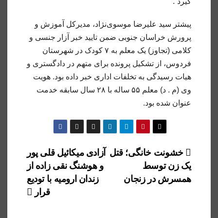
گیرد”.
پیشتر سید علیرضا موسوی‌نژاد، مدیرکل آموزش و
پرورش خراسان جنوبی ضمن تایید خبر آزار جنسی و
کلامی (تجاوز) یک معلم به ۷ کودک در شهرستان
فردوس، از تشکیل پرونده برای متهم در دادگستری و
هیات رسیدگی به تخلفات اداری خبر داده بود. هویت
وی (م . د) معلم ۵۵ ساله با ۲۸ سال سابقه خدمت
عنوان شده بود.
راهبری
خشونت خانگی؛ قتل
آزادی میکائیل قلی پور
یک زن توسط
و هوشنگ نقی زاده از
نوشته
همسرش در زنجان
زندان ارومیه با تودیع
قرار