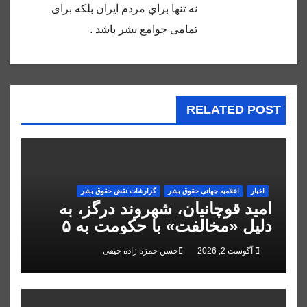
نه تنها براي مردم ايران بلكه براى
تمامى جوامع بشر باشد .
RELATED POST
اخبار
اعلاميه جهانی حقوق بشر
گزارشات نقض حقوق بشر
امید قوچانیان، شهروند درگز، به
دلیل «مخالفت» با حکومت به ۵
سال زندان محکوم شد
آگوست 2, 2026
حسن حمزه زاده حیقی