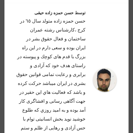
توسط
حسن حمزه زاده حیقی
حسن حمزه زاده متولد سال ٦٥ در
كرج ،كارشناس رشته عمران
ساختمان و فعال حقوق بشر در
ايران بوده و سعى دارم در اين راه
بزرگ با قدم هاى كوچك و پيوسته در
راستاى هدف خود كه آزادى و
برابرى و رعايت تمامى قوانين حقوق
بشرى در ايران ميباشد حركت كرده
و باشد كه فعاليت هاي اين حقير در
جهت آگاهى رسانى و افشاگرى كار
آمد بوده و به اميد روزي كه طلوع
خوشيد نويد بخش انسانيتى توام با
حس آزادى و رهايى از ظلم و ستم