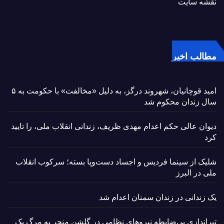
نقشه سایت
مطالب اخیر
امید قوچانیان، شهروند درگز، به دلیل «مخالفت» با حکومت به ۵
سال زندان محکوم شد
دیوان عالی حکم اعدام مهدی ظریف، زندانی انقلاب ملی، را تایید
کرد
شلیک از سینما فردیس و اجساد دست‌وپا بسته؛ سرکوب انقلاب
ملی در البرز
یک زندانی در زندان سمنان اعدام شد
تیراندازی بی‌ضابطه نیروهای نظامی در گلشن منجر به مرگ یک