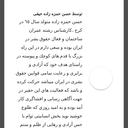
توسط
حسن حمزه زاده حیقی
حسن حمزه زاده متولد سال ٦٥ در
كرج ،كارشناس رشته عمران
ساختمان و فعال حقوق بشر در
ايران بوده و سعى دارم در اين راه
بزرگ با قدم هاى كوچك و پيوسته در
راستاى هدف خود كه آزادى و
برابرى و رعايت تمامى قوانين حقوق
بشرى در ايران ميباشد حركت كرده
و باشد كه فعاليت هاي اين حقير در
جهت آگاهى رسانى و افشاگرى كار
آمد بوده و به اميد روزي كه طلوع
خوشيد نويد بخش انسانيتى توام با
حس آزادى و رهايى از ظلم و ستم