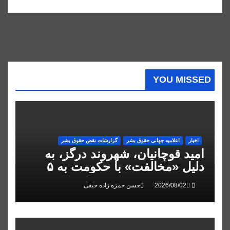
YOU MISSED
اخبار
اعلاميه جهانی حقوق بشر
گزارشات نقض حقوق بشر
امید قوچانیان، شهروند درگز، به
دلیل «مخالفت» با حکومت به ۵
سال زندان محکوم شد
حسن حمزه زاده حیقی