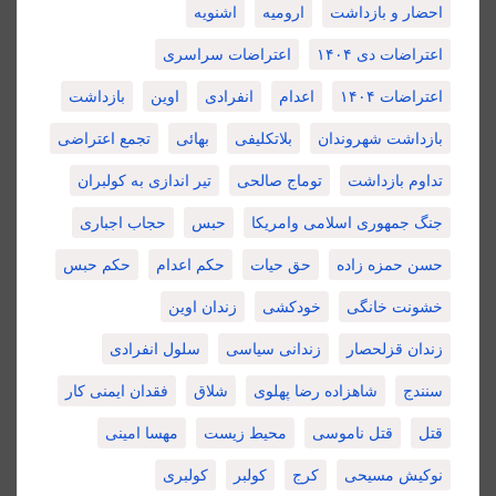
احضار و بازداشت
ارومیه
اشنویه
اعتراضات دی ۱۴۰۴
اعتراضات سراسری
اعتراضات ۱۴۰۴
اعدام
انفرادی
اوین
بازداشت
بازداشت شهروندان
بلاتکلیفی
بهائی
تجمع اعتراضی
تداوم بازداشت
توماج صالحی
تیر اندازی به کولبران
جنگ جمهوری اسلامی وامریکا
حبس
حجاب اجباری
حسن حمزه زاده
حق حیات
حکم اعدام
حکم حبس
خشونت خانگی
خودکشی
زندان اوین
زندان قزلحصار
زندانی سیاسی
سلول انفرادی
سنندج
شاهزاده رضا پهلوی
شلاق
فقدان ایمنی کار
قتل
قتل ناموسی
محیط زیست
مهسا امینی
نوکیش مسیحی
کرج
کولبر
کولبری