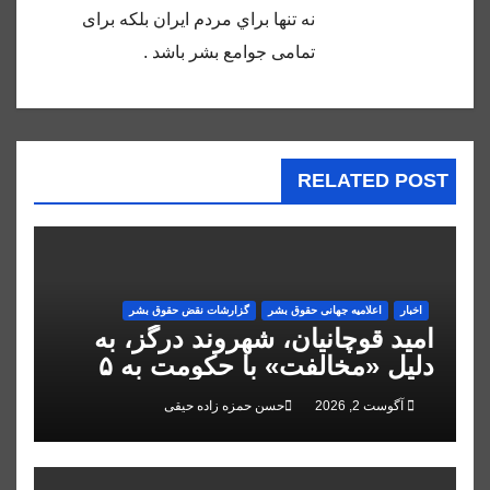
نه تنها براي مردم ايران بلكه براى
تمامى جوامع بشر باشد .
RELATED POST
اخبار
اعلاميه جهانی حقوق بشر
گزارشات نقض حقوق بشر
امید قوچانیان، شهروند درگز، به
دلیل «مخالفت» با حکومت به ۵
سال زندان محکوم شد
آگوست 2, 2026
حسن حمزه زاده حیقی