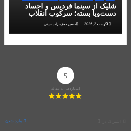
شلیک از سینما فردیس و اجساد
دست‌وپا بسته؛ سرکوب انقلاب
ملی در البرز
آگوست 2, 2026
حسن حمزه زاده حیقی
5
امتیازدهی به مقاله
وارد شدن
اشتراک در