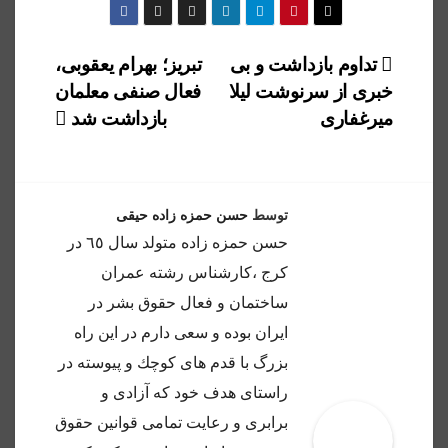
راهبری
تداوم بازداشت و بی
تبریز؛ ‏بهرام یعقوبی،
خبری از سرنوشت لیلا
فعال صنفی معلمان
نوشته
میرغفاری
بازداشت شد
توسط
حسن حمزه زاده حیقی
حسن حمزه زاده متولد سال ٦٥ در
كرج ،كارشناس رشته عمران
ساختمان و فعال حقوق بشر در
ايران بوده و سعى دارم در اين راه
بزرگ با قدم هاى كوچك و پيوسته در
راستاى هدف خود كه آزادى و
برابرى و رعايت تمامى قوانين حقوق