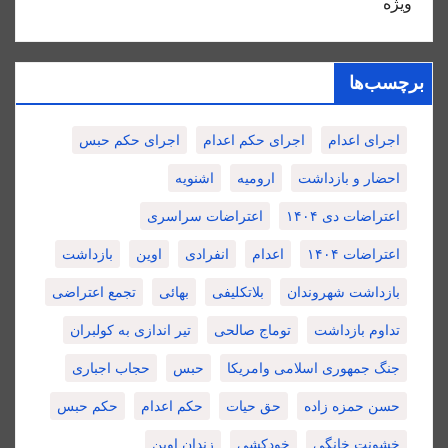
ویژه
برچسب‌ها
اجرای اعدام
اجرای حکم اعدام
اجرای حکم حبس
احضار و بازداشت
ارومیه
اشنویه
اعتراضات دی ۱۴۰۴
اعتراضات سراسری
اعتراضات ۱۴۰۴
اعدام
انفرادی
اوین
بازداشت
بازداشت شهروندان
بلاتکلیفی
بهائی
تجمع اعتراضی
تداوم بازداشت
توماج صالحی
تیر اندازی به کولبران
جنگ جمهوری اسلامی وامریکا
حبس
حجاب اجباری
حسن حمزه زاده
حق حیات
حکم اعدام
حکم حبس
خشونت خانگی
خودکشی
زندان اوین