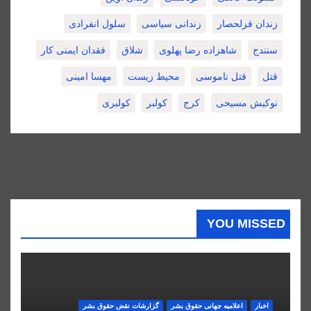
زندان قزلحصار
زندانی سیاسی
سلول انفرادی
سنندج
شاهزاده رضا پهلوی
شلاق
فقدان ایمنی کار
قتل
قتل ناموسی
محیط زیست
مهسا امینی
نوکیش مسیحی
کرج
کولبر
کولبری
YOU MISSED
اخبار
اعلاميه جهانی حقوق بشر
گزارشات نقض حقوق بشر