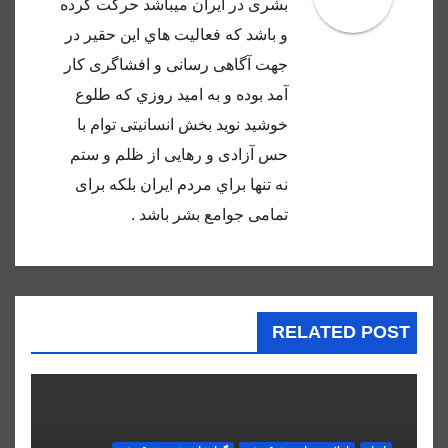
بشرى در ايران ميباشد حركت كرده
و باشد كه فعاليت هاي اين حقير در
جهت آگاهى رسانى و افشاگرى كار
آمد بوده و به اميد روزي كه طلوع
خوشيد نويد بخش انسانيتى توام با
حس آزادى و رهايى از ظلم و ستم
نه تنها براي مردم ايران بلكه براى
تمامى جوامع بشر باشد .
RELATED POST