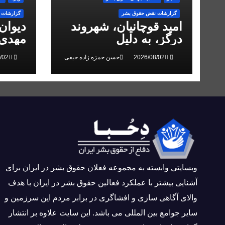
گزارشات نقض حقوق بشر
گزارشات 
امید قوچانیان، شهروند
دیوان
درگز، به دلیل
مهدی 
«مخالفت» با حکومت به
انقلاب
حسن حمزه زاده حیقی
۵ سال زندان محکوم
شد
وبسايتى وابسته به مجموعه فعلان حقوق بشر در ایران برای
آشنایی بيشتر با عملکرد فعالین حقوق بشر در ایران با هدف
والاى آگاهى سازی و افشاگرى در برابر مردم این سرزمین و
ساير جوامع بین المللى می باشد. این سایت علاوه بر انتشار