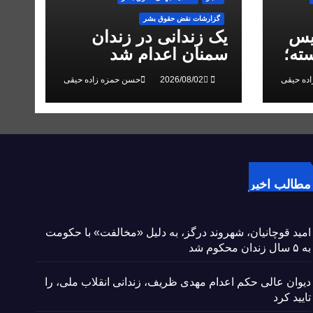
گزارشات نقض حقوق بشر
یس
یک زندانی در زندان
ته؛
سمنان اعدام شد
 در
ده حیقی
حسن حمزه زاده حیقی
مطالب اخیر
امید قوچانیان، شهروند درگز، به دلیل «مخالفت» با حکومت
به ۵ سال زندان محکوم شد
دیوان عالی حکم اعدام مهدی ظریف، زندانی انقلاب ملی، را
تایید کرد