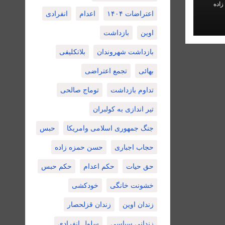
اده
اعتراضات ۱۴۰۴
اعدام
انفرادی
اوین
بازداشت
بازداشت شهروندان
بلاتکلیفی
بهائی
تجمع اعتراضی
تداوم بازداشت
توماج صالحی
تیر اندازی به کولبران
جنگ جمهوری اسلامی وامریکا
حبس
حجاب اجباری
حسن حمزه زاده
حق حیات
حکم اعدام
حکم حبس
خشونت خانگی
خودکشی
زندان اوین
زندان قزلحصار
زندانی سیاسی
سلول انفرادی