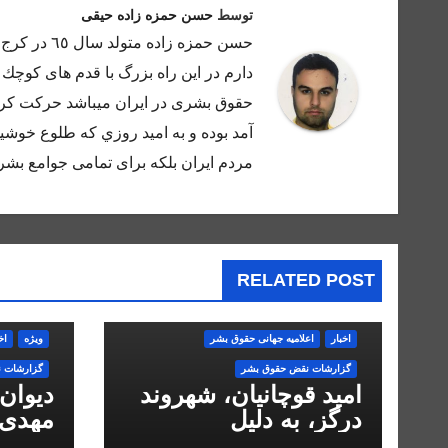
توسط
حسن حمزه زاده حیقی
حسن حمزه ز
دارم در اين راه بزرگ با قدم هاى كوچك 
حقوق بشرى در ايران ميباشد حركت كرده
آمد بوده و به اميد روزي كه طلوع خوشيد
مردم ايران بلكه براى تمامى جوامع بشر 
RELATED POST
اخبار
اعلاميه جهانی حقوق بشر
ویژه
اخ
گزارشات نقض حقوق بشر
گزارشات 
امید قوچانیان، شهروند
دیوان
درگز، به دلیل
مهدی 
«مخالفت» با حکومت به
انقلاب