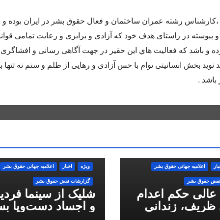
اده متولد سال ٦٥ در كرج ،كارشناس رشته عمران ساختمان و فعال حقوق بشر در ايران بوده
و پيوسته در راستاى هدف خود كه آزادى و برابرى و رعايت تمامى قوان
 و باشد كه فعاليت هاي اين حقير در جهت آگاهى رسانى و افشاگرى 
 نويد بخش انسانيتى توام با حس آزادى و رهايى از ظلم و ستم نه تنها ب
باشد .
بار
اعلاميه جهانی حقوق بشر
ویژه
اخبار
اعلاميه جهانی حقوق بشر
نقض حقوق بشر
گزارشات نقض حقوق بشر
 عالی حکم اعدام
شلیک از سینما فرد
ظریف، زندانی
و اجساد دست‌وپا بس
 ملی، را تایید کرد
سرکوب انقلاب ملی 