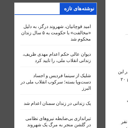
نوشته‌های تازه
امید قوچانیان، شهروند درگز، به دلیل
«مخالفت» با حکومت به ۵ سال زندان
محکوم شد
دیوان عالی حکم اعدام مهدی ظریف،
زندانی انقلاب ملی، را تایید کرد
ه از بازداشت به ترتیب ۱۸۸ و ۸۵ شهروند در این
شلیک از سینما فردیس و اجساد
استان ها در رابطه با اعتراضات سراسری دی‌ماه ۱۴۰۴، خبر دادند. از سوی دیگر، محمود حیدریان دبیر هنر مدارس بجنورد مورخ ۲۰
دست‌وپا بسته؛ سرکوب انقلاب ملی در
البرز
ات
یک زندانی در زندان سمنان اعدام شد
تیراندازی بی‌ضابطه نیروهای نظامی
 کل اطلاعات استان یزد در اطلاعیه‌ای اعلام کرد گه تاکنون ۱۸۸ نفر از کنش گران اصلی اعتراضات دی ماه که بیش از ۷۰ نفر
در گلشن منجر به مرگ یک شهروند