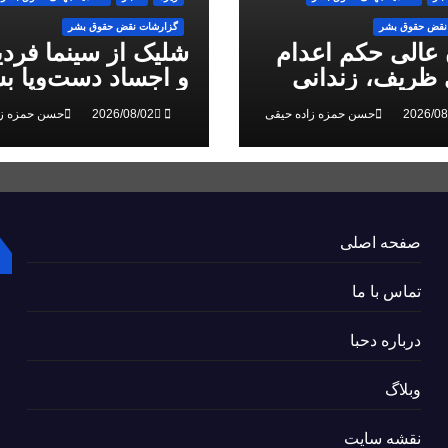
نقض حقوق بشر
گزارشات نقض حقوق بشر
 عالی حکم اعدام
شلیک از سینما فرد
ظریف، زندانی
و اجساد دست‌وپا بس
 ملی، را تایید کرد
سرکوب انقلاب ملی
حسن حمزه زاده حیقی
حسن حمزه زا
البرز
صفحه اصلی
تماس با ما
درباره دحبا
وبلاگ
نقشه سایت