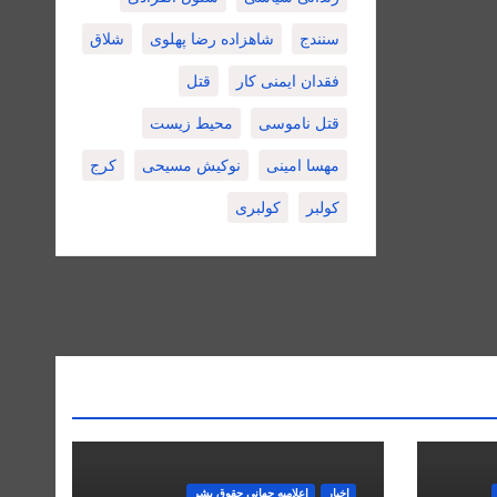
سنندج
شاهزاده رضا پهلوی
شلاق
فقدان ایمنی کار
قتل
قتل ناموسی
محیط زیست
مهسا امینی
نوکیش مسیحی
کرج
کولبر
کولبری
اخبار
اعلاميه جهانی حقوق بشر