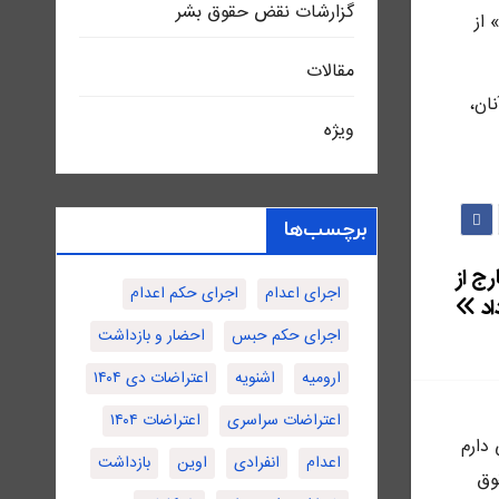
گزارشات نقض حقوق بشر
ات جاسوسی» از
مقالات
ان،
ویژه
برچسب‌ها
ساکن خارج از
اجرای اعدام
اجرای حکم اعدام
اد
اجرای حکم حبس
احضار و بازداشت
ارومیه
اشنویه
اعتراضات دی ۱۴۰۴
اعتراضات سراسری
اعتراضات ۱۴۰۴
ى دارم
اعدام
انفرادی
اوین
بازداشت
وق