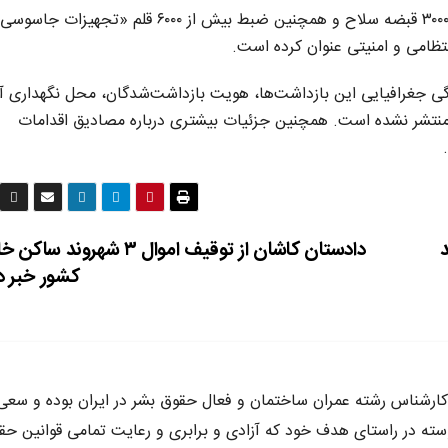
فرمانده کل انتظامی کشور در ادامه، مدعی کشف بیش از ۳۰۰۰ قبضه سلاح و همچنین ضبط بیش از ۶۰۰۰ قلم «تجهیز
انتظامی و امنیتی عنوان کرده است.
دگی جغرافیایی این بازداشت‌ها، هویت بازداشت‌شدگان، محل نگهداری آن
ل منتشر نشده است. همچنین جزئیات بیشتری درباره مصادیق اقدامات
دادستان کاشان از توقیف اموال ۳ شهروند 
کشور خبر د
ه متولد سال ٦٥ در كرج ،كارشناس رشته عمران ساختمان و فعال حقوق بشر در ايران بوده و سع
وسته در راستاى هدف خود كه آزادى و برابرى و رعايت تمامى قوانين حق