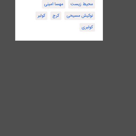
محیط زیست
مهسا امینی
نوکیش مسیحی
کرج
کولبر
کولبری