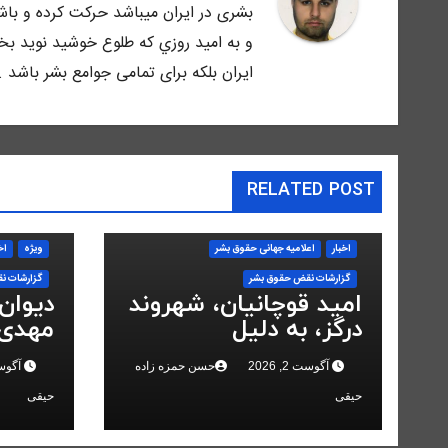
بشرى در ايران ميباشد حركت كرده و باش
و به اميد روزي كه طلوع خوشيد نويد بخش
ايران بلكه براى تمامى جوامع بشر باشد .
RELATED POST
اخبار
اعلاميه جهانی حقوق بشر
ویژه
اخ
گزارشات نقض حقوق بشر
گزارشات ن
امید قوچانیان، شهروند
دیوان
درگز، به دلیل
مهدی 
«مخالفت» با حکومت
انقلاب
آگوست 2, 2026
حسن حمزه زاده
آگوست 2,
به ۵ سال زندان محکوم
کرد
شد
حیقی
حیقی