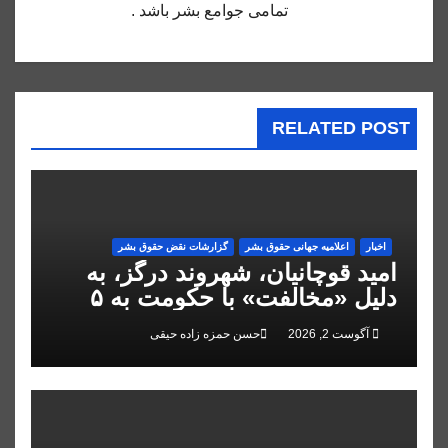
تمامى جوامع بشر باشد .
RELATED POST
اخبار
اعلاميه جهانی حقوق بشر
گزارشات نقض حقوق بشر
امید قوچانیان، شهروند درگز، به
دلیل «مخالفت» با حکومت به ۵
سال زندان محکوم شد
آگوست 2, 2026
حسن حمزه زاده حیقی