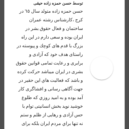
توسط
حسن حمزه زاده حیقی
حسن حمزه زاده متولد سال ٦٥ در
كرج ،كارشناس رشته عمران
ساختمان و فعال حقوق بشر در
ايران بوده و سعى دارم در اين راه
بزرگ با قدم هاى كوچك و پيوسته در
راستاى هدف خود كه آزادى و
برابرى و رعايت تمامى قوانين حقوق
بشرى در ايران ميباشد حركت كرده
و باشد كه فعاليت هاي اين حقير در
جهت آگاهى رسانى و افشاگرى كار
آمد بوده و به اميد روزي كه طلوع
خوشيد نويد بخش انسانيتى توام با
حس آزادى و رهايى از ظلم و ستم
نه تنها براي مردم ايران بلكه براى