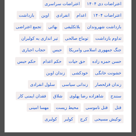
اعتراضات دی ۱۴۰۴
اعتراضات سراسری
اعتراضات ۱۴۰۴
اعدام
انفرادی
اوین
بازداشت
بازداشت شهروندان
بلاتکلیفی
بهائی
تجمع اعتراضی
تداوم بازداشت
توماج صالحی
تیر اندازی به کولبران
جنگ جمهوری اسلامی وامریکا
حبس
حجاب اجباری
حسن حمزه زاده
حق حیات
حکم اعدام
حکم حبس
خشونت خانگی
خودکشی
زندان اوین
زندان قزلحصار
زندانی سیاسی
سلول انفرادی
سنندج
شاهزاده رضا پهلوی
شلاق
فقدان ایمنی کار
قتل
قتل ناموسی
محیط زیست
مهسا امینی
نوکیش مسیحی
کرج
کولبر
کولبری