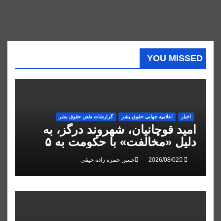
YOU MISSED
اخبار
اعلاميه جهانی حقوق بشر
گزارشات نقض حقوق بشر
امید قوچانیان، شهروند درگز، به
دلیل «مخالفت» با حکومت به ۵
سال زندان محکوم شد
حسن حمزه زاده حیقی