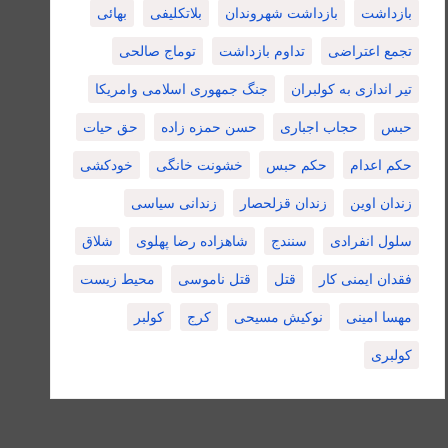
بازداشت
بازداشت شهروندان
بلاتکلیفی
بهائی
تجمع اعتراضی
تداوم بازداشت
توماج صالحی
تیر اندازی به کولبران
جنگ جمهوری اسلامی وامریکا
حبس
حجاب اجباری
حسن حمزه زاده
حق حیات
حکم اعدام
حکم حبس
خشونت خانگی
خودکشی
زندان اوین
زندان قزلحصار
زندانی سیاسی
سلول انفرادی
سنندج
شاهزاده رضا پهلوی
شلاق
فقدان ایمنی کار
قتل
قتل ناموسی
محیط زیست
مهسا امینی
نوکیش مسیحی
کرج
کولبر
کولبری