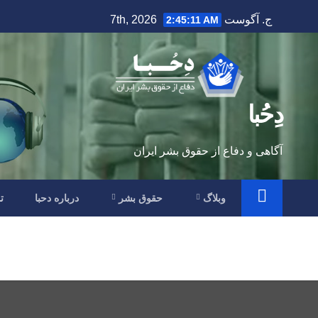
Ski
ج. آگوست 7th, 2026
2:45:12 AM
t
conten
دِحُبا
آگاهی و دفاع از حقوق بشر ایران
وبلاگ
حقوق بشر
درباره دحبا
ت