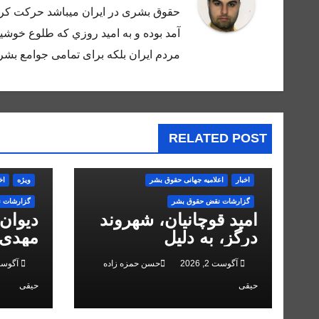
حقوق بشرى در ايران ميباشد حركت كرده
آمد بوده و به اميد روزي كه طلوع خوشيد
مردم ايران بلكه براى تمامى جوامع بشر 
RELATED POST
اخبار
اعلاميه جهانی حقوق بشر
ویژه
اخ
گزارشات نقض حقوق بشر
گزارشات 
امید قوچانیان، شهروند
دیوان
درگز، به دلیل
مهدی 
«مخالفت» با حکومت به
انقلاب
آگوست 2, 2026
حسن حمزه زاده
آگوست 2, 
۵ سال زندان محکوم
حیقی
حیقی
شد