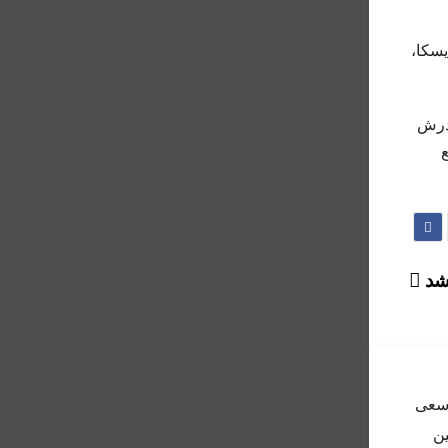
یسکا،
 مادرش
۱۴۰، با تودیع
 شد
 و سعى
ين