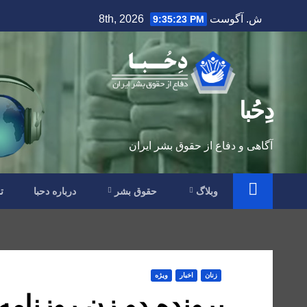
Ski
ش. آگوست 8th, 2026
9:35:24 PM
t
conten
دِحُبا
آگاهی و دفاع از حقوق بشر ایران
وبلاگ
حقوق بشر
درباره دحبا
ت
زنان
اخبار
ویژه
پرونده دو زن روزنامه 