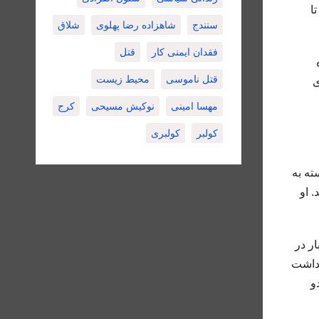
یون تومانی تا
سنندج
شاهزاده رضا پهلوی
شلاق
فقدان ایمنی کار
قتل
قتل ناموسی
محیط زیست
ی
مهسا امینی
نوکیش مسیحی
کرج
کولبر
کولبری
 وابسته به
 منتقل شد. او
ر در
نشجویی نیز بازداشت
سال تعزیری دو