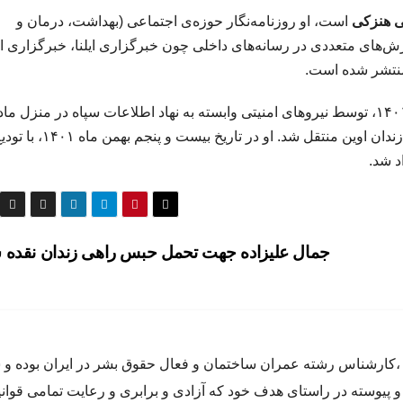
ی هنزکی
است، او روزنامه‌نگار حوزه‌ی اجتماعی (بهداشت، درمان و
ش‌های متعددی در رسانه‌های داخلی چون خبرگزاری ایلنا، خبرگزاری ا
 منتشر شده است.
خانم زارعی در تاریخ دوم بهمن ماه ۱۴۰۱، توسط نیروهای امنیتی وابسته به نهاد اطلاعات سپاه در منزل
در تهران بازداشت و به بند ۲ الف در زندان اوین منتقل شد. او در تاریخ بیست و پنجم بهمن ماه ۱
اد شد.
جمال علیزاده جهت تحمل حبس راهی زندان نقده
اده متولد سال ٦٥ در كرج ،كارشناس رشته عمران ساختمان و فعال حقوق بشر در ايران بوده
و پيوسته در راستاى هدف خود كه آزادى و برابرى و رعايت تمامى قوان