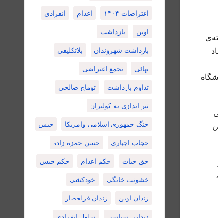
اعتراضات ۱۴۰۴
اعدام
انفرادی
اوین
بازداشت
ه‌ی
بازداشت شهروندان
بلاتکلیفی
اقتصاد
بهائی
تجمع اعتراضی
کور کارشناسی ارشد سال ۱۳۸۵ موفق به اخذ رتبه‌ی کنکور ۳ دانشگاه
تداوم بازداشت
توماج صالحی
تیر اندازی به کولبران
نفی
جنگ جمهوری اسلامی وامریکا
حبس
) عضو «انجمن
حجاب اجباری
حسن حمزه زاده
حق حیات
حکم اعدام
حکم حبس
خشونت خانگی
خودکشی
زندان اوین
زندان قزلحصار
زندانی سیاسی
سلول انفرادی