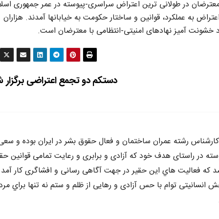
 معترضان در طولانی ترین اعتراض سراسری-پیوسته در عمر جمهوری اسلا
 محوری “زن، زندگی، آزادی” از ۲۶ شهریور ۱۴۰۱ در اعتراض به عملکرد، قوانین و ساختار حکومت به خیابانها آمدند. هزاران
 خشونت آمیز نهادهای امنیتی-انتظامی با معترضان است.
دستکم دو تجمع اعتراضی برگزار 
ه متولد سال ٦٥ در كرج ،كارشناس رشته عمران ساختمان و فعال حقوق بشر در ايران بوده و سع
وسته در راستاى هدف خود كه آزادى و برابرى و رعايت تمامى قوانين حق
د كه فعاليت هاي اين حقير در جهت آگاهى رسانى و افشاگرى كار آمد 
 انسانيتى توام با حس آزادى و رهايى از ظلم و ستم نه تنها براي مرد