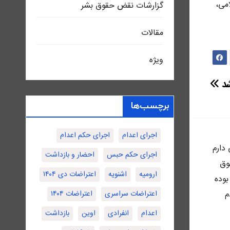
می،
گزارشات نقض حقوق بشر
مقالات
ویژه
شد
برچسب‌ها
اجرای اعدام
اجرای حکم اعدام
ى دارم
اجرای حکم حبس
احضار و بازداشت
وق
ارومیه
اشنویه
اعتراضات دی ۱۴۰۴
بوده
اعتراضات سراسری
اعتراضات ۱۴۰۴
م
اعدام
انفرادی
اوین
بازداشت