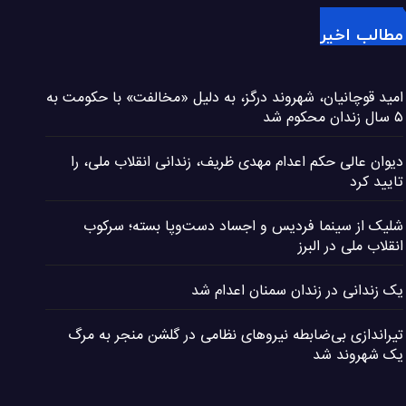
مطالب اخیر
امید قوچانیان، شهروند درگز، به دلیل «مخالفت» با حکومت به
۵ سال زندان محکوم شد
دیوان عالی حکم اعدام مهدی ظریف، زندانی انقلاب ملی، را
تایید کرد
شلیک از سینما فردیس و اجساد دست‌وپا بسته؛ سرکوب
انقلاب ملی در البرز
یک زندانی در زندان سمنان اعدام شد
تیراندازی بی‌ضابطه نیروهای نظامی در گلشن منجر به مرگ
یک شهروند شد