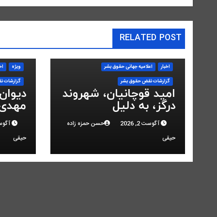
RELATED POST
اخبار
اعلاميه جهانی حقوق بشر
ویژه
اخ
گزارشات نقض حقوق بشر
گزارشات ن
امید قوچانیان، شهروند
دیوان
درگز، به دلیل
مهدی 
«مخالفت» با حکومت
انقلاب
آگوست 2, 2026
حسن حمزه زاده
آگوست 2,
به ۵ سال زندان محکوم
کرد
حیقی
حیقی
شد