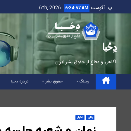
Ski
پ. آگوست 6th, 2026
6:34:58 AM
t
conten
دِحُبا
آگاهی و دفاع از حقوق بشر ایران
وبلاگ
حقوق بشر
درباره دحبا
زنان
اخبار
زمان و شعبه جلسه د