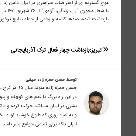
موج گسترده ای از اعتراضات سراسری در ایران دامن زد.
با شعار
بازداشت شده، صدها کشته و زخمی از جمله نتایج برخورد
راهبری
تبریز:بازداشت چهار فعال ترک آذربایجانی
نوشته
توسط
حسن حمزه زاده حیقی
حسن حمزه زاد
در اين راه بزرگ با قدم هاى كوچك و پي
بشرى در ايران ميباشد حركت كرده و باش
و به اميد روزي كه طلوع خوشيد نويد بخش
ايران بلكه براى تمامى جوامع بشر باشد .