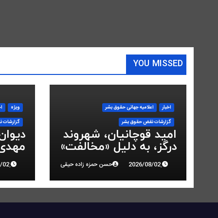
YOU MISSED
اخبار
اعلاميه جهانی حقوق بشر
ویژه
اخ
گزارشات نقض حقوق بشر
گزارشات ن
امید قوچانیان، شهروند
دیوان
درگز، به دلیل «مخالفت»
مهدی 
با حکومت به ۵ سال
انقلاب
حسن حمزه زاده حیقی
زندان محکوم شد