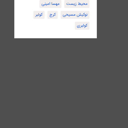
محیط زیست
مهسا امینی
نوکیش مسیحی
کرج
کولبر
کولبری