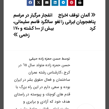
راهبری
آلمان توقف اخراج
انفجار مرگبار در مراسم
پناهجویان ایرانی را لغو
سالگرد قاسم سلیمانی،
نوشته
کرد
بیش از ۱۰۰ کشته و ۱۷۰
زخمی
توسط
حسن حمزه زاده حیقی
حسن حمزه زاده متولد سال ٦٥ در
كرج ،كارشناس رشته عمران
ساختمان و فعال حقوق بشر در ايران
بوده و سعى دارم در اين راه بزرگ با
قدم هاى كوچك و پيوسته در راستاى
هدف خود كه آزادى و برابرى و