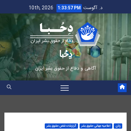
Ski
د. آگوست 10th, 2026
1:33:58 PM
t
conten
دِحُبا
آگاهی و دفاع از حقوق بشر ایران
زنان
اعلاميه جهانی حقوق بشر
گزارشات نقض حقوق بشر