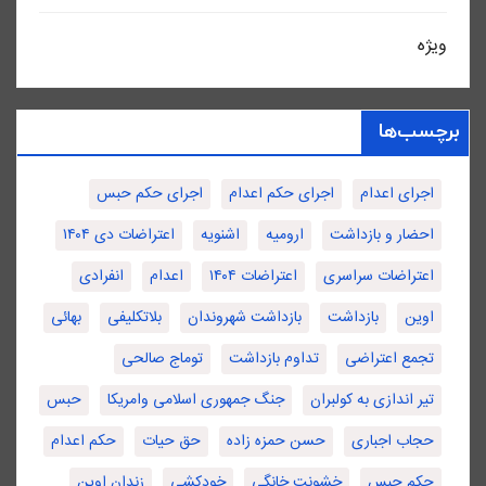
ویژه
برچسب‌ها
اجرای اعدام
اجرای حکم اعدام
اجرای حکم حبس
احضار و بازداشت
ارومیه
اشنویه
اعتراضات دی ۱۴۰۴
اعتراضات سراسری
اعتراضات ۱۴۰۴
اعدام
انفرادی
اوین
بازداشت
بازداشت شهروندان
بلاتکلیفی
بهائی
تجمع اعتراضی
تداوم بازداشت
توماج صالحی
تیر اندازی به کولبران
جنگ جمهوری اسلامی وامریکا
حبس
حجاب اجباری
حسن حمزه زاده
حق حیات
حکم اعدام
حکم حبس
خشونت خانگی
خودکشی
زندان اوین