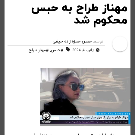
مهناز طراح به حبس
محکوم شد
توسط
حسن حمزه زاده حیقی
,
#حبس
#مهناز طراح
ژانویه 4, 2024