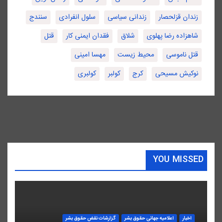
زندان قزلحصار
زندانی سیاسی
سلول انفرادی
سنندج
شاهزاده رضا پهلوی
شلاق
فقدان ایمنی کار
قتل
قتل ناموسی
محیط زیست
مهسا امینی
نوکیش مسیحی
کرج
کولبر
کولبری
YOU MISSED
اخبار
اعلاميه جهانی حقوق بشر
گزارشات نقض حقوق بشر