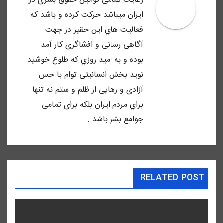
رعايت تمامى قوانين حقوق بشرى در
ايران ميباشد حركت كرده و باشد كه
فعاليت هاي اين حقير در جهت
آگاهى رسانى و افشاگرى كار آمد
بوده و به اميد روزي كه طلوع خوشيد
نويد بخش انسانيتى توام با حس
آزادى و رهايى از ظلم و ستم نه تنها
براي مردم ايران بلكه براى تمامى
جوامع بشر باشد .
RELATED POST