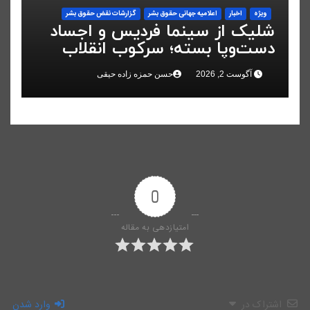
ویژه
اخبار
اعلاميه جهانی حقوق بشر
گزارشات نقض حقوق بشر
شلیک از سینما فردیس و اجساد
دست‌وپا بسته؛ سرکوب انقلاب
ملی در البرز
آگوست 2, 2026
حسن حمزه زاده حیقی
0
امتیازدهی به مقاله
اشتراک در
وارد شدن