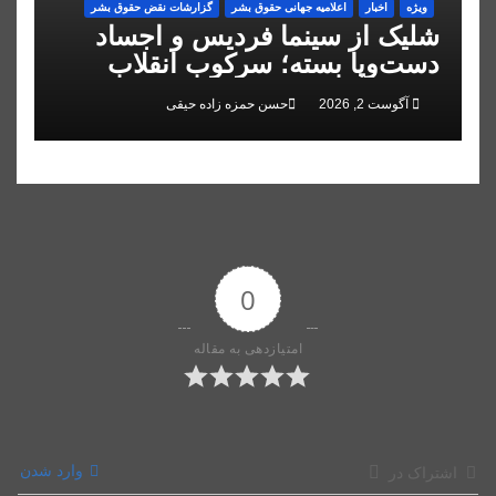
ویژه
اخبار
اعلاميه جهانی حقوق بشر
گزارشات نقض حقوق بشر
شلیک از سینما فردیس و اجساد
دست‌وپا بسته؛ سرکوب انقلاب
ملی در البرز
آگوست 2, 2026
حسن حمزه زاده حیقی
0
امتیازدهی به مقاله
وارد شدن
اشتراک در