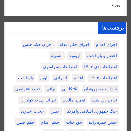
ویژه
برچسب‌ها
اجرای اعدام
اجرای حکم اعدام
اجرای حکم حبس
احضار و بازداشت
ارومیه
اشنویه
اعتراضات دی ۱۴۰۴
اعتراضات سراسری
اعتراضات ۱۴۰۴
اعدام
انفرادی
اوین
بازداشت
بازداشت شهروندان
بلاتکلیفی
بهائی
تجمع اعتراضی
تداوم بازداشت
توماج صالحی
تیر اندازی به کولبران
جنگ جمهوری اسلامی وامریکا
حبس
حجاب اجباری
حسن حمزه زاده
حق حیات
حکم اعدام
حکم حبس