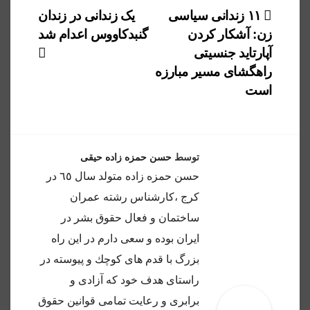
راهبری
۱۱ زندانی سیاسی
یک زندانی در زندان
زن: آشکار کردن
گنبدکاووس اعدام شد
نوشته
آپارتاید جنسیتی
راهگشای مسیر مبارزه
است
توسط
حسن حمزه زاده حیقی
حسن حمزه زاده متولد سال ٦٥ در
كرج ،كارشناس رشته عمران
ساختمان و فعال حقوق بشر در
ايران بوده و سعى دارم در اين راه
بزرگ با قدم هاى كوچك و پيوسته در
راستاى هدف خود كه آزادى و
برابرى و رعايت تمامى قوانين حقوق