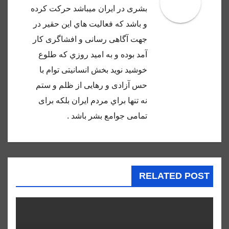
بشرى در ايران ميباشد حركت كرده
و باشد كه فعاليت هاي اين حقير در
جهت آگاهى رسانى و افشاگرى كار
آمد بوده و به اميد روزي كه طلوع
خوشيد نويد بخش انسانيتى توام با
حس آزادى و رهايى از ظلم و ستم
نه تنها براي مردم ايران بلكه براى
تمامى جوامع بشر باشد .
RELATED POST