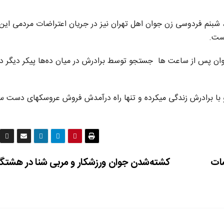
در جریان اعتراضات روز پنجشنبە ١٨ دی ماه، شبنم فردوسی زن جوان اهل تهران نیز در جریان اعتراضات مردمی 
ست.
 جوان پس از ساعت ها جستجو توسط برادرش در میان ده‌ها پیکر دیگر در
و با برادرش زندگی میکردە و تنها راه درآمدش فروش عروسکهای دست سا
ضات
کشته‌شدن جوان ورزشکار و مربی شنا در هشتگ