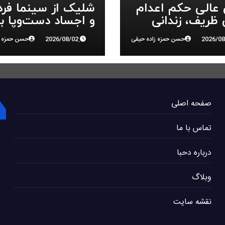
 عالی حکم اعدام
شلیک از سینما فر
ظریف، زندانی
و اجساد دست‌وپا ب
 ملی، را تایید کرد
سرکوب انقلاب ملی 
حسن حمزه زاده حیقی
حسن حمزه ز
البرز
صفحه اصلی
تماس با ما
درباره دحبا
وبلاگ
نقشه سایت