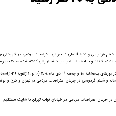
، شبنم فردوسی و زهرا فاضلی در جریان اعتراضات مردمی در شهرهای بو
دند و با احتساب این موارد شمار زنان کشته شده به ۲۰ نفر رسید.
بر اساس گزارش رسیده به سازمان حقوق بشری هه‌نگاو، در روزهای پنجشنبە ١٨ و جمعە ١٩ دی ماه ٠٤
زایی ٣٠ سالە، زهرە فاضلی ٣٨ سالە،ثمین رستمی ٤٢ سالە و شبنم فردوسی در جریان اعتراضات مردمی در تهران و کرج و بو
نە میرزایی، ٣٠ سالە و اهل تهران در جریان اعتراضات مردمی در خیابان نواب تهران با شلیک مستقیم