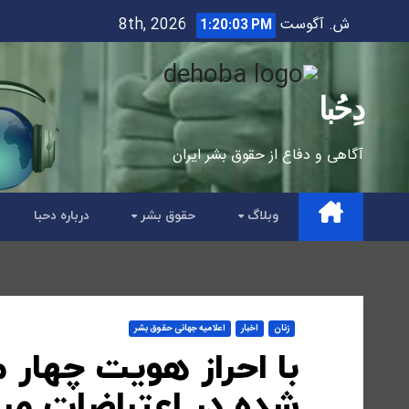
Ski
ش. آگوست 8th, 2026
1:20:05 PM
t
conten
دِحُبا
آگاهی و دفاع از حقوق بشر ایران
وبلاگ
حقوق بشر
درباره دحبا
زنان
اخبار
اعلاميه جهانی حقوق بشر
با احراز هویت چهار 
شده در اعتراضات مردمی به ۰