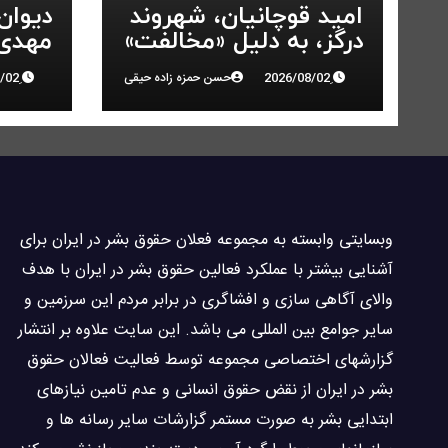
امید قوچانیان، شهروند
دیوان
درگز، به دلیل «مخالفت»
مهدی 
با حکومت به ۵ سال
انقلاب
حسن حمزه زاده حیقی
زندان محکوم شد
وبسايتى وابسته به مجموعه فعلان حقوق بشر در ایران برای
آشنایی بيشتر با عملکرد فعالین حقوق بشر در ایران با هدف
والاى آگاهى سازی و افشاگرى در برابر مردم این سرزمین و
ساير جوامع بین المللى می باشد. این سایت علاوه بر انتشار
گزارشهای اختصاصی مجموعه توسط فعاليت فعالان حقوق
بشر در ایران از نقض حقوق انسانی و عدم تامین نیازهای
ابتدایی بشر به صورت مستمر گزارشات سایر رسانه ها و