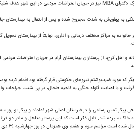
همان روز، زهره فاضلی، ۳۸ ساله اهل بوشهر و دارنده مدرک دکترای MBA نیز در جریان اعتراضات مردمی در این شهر هدف ش
 جنگی بە پهلویش بە شدت مجروح شدە و پس از انتقال بە بیمارستان جا
انواده به مراکز مختلف درمانی و اداری، نهایتاً از بیمارستان تحویل گر
ن شامگاه پنج‌شنبه ۱۸ دی‌ماه، ثمین رستمی، ٤٢ سالە و اهل کرج، از پرستاران بیمارستان آرام در جریان اعتراضات مردمی
د.
 که مورد ضرب‌وشتم نیروهای حکومتی قرار گرفته بود اقدام کرده بود، 
رفت و با اصابت گلوله جنگی به ناحیه طحال، در پی شدت جراحات وار
ن پیکر ثمین رستمی را در قبرستان اصلی شهر ندادند و پیکر او روز سه‌
 به خاک سپرده شد. قابل ذکر است کە این پرستار متاهل و مادر دو فرزند
بودە است. بر طبق اعلامیە فوت ثمین کە برای هەنگاو ارسال شدە است مراسم 