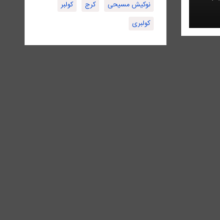
نوکیش مسیحی
کرج
کولبر
کولبری