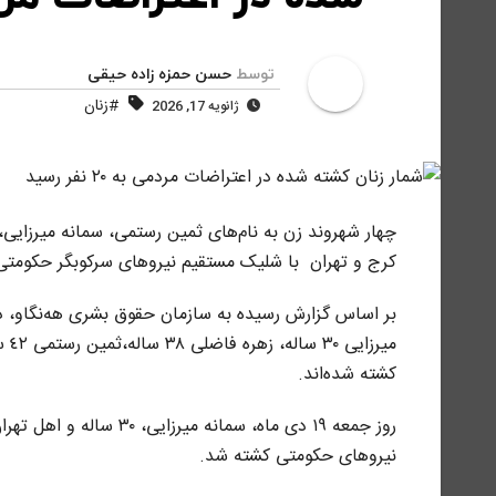
توسط
حسن حمزه زاده حیقی
#زنان
ژانویه 17, 2026
چهار شهروند زن بە نام‌های ثمین رستمی، سمانە میرزایی
کرج و تهران با شلیک مستقیم نیروهای سرکوبگر حکومتی کشته ش
میر
کشتە شدەاند.
روز جمعە ١٩ دی ماه، سما
نیروهای حکومتی کشته شد.