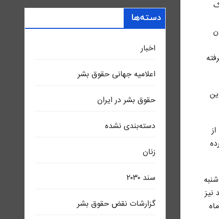
لیک
دسته‌ها
ن
اخبار
فته
اعلاميه جهانی حقوق بشر
 این
حقوق بشر در ایران
دسته‌بندی نشده
از
ده
زنان
سند ٢٠٣٠
شنبه
 نیز
گزارشات نقض حقوق بشر
سوم و هفتم وی همزمان در روز چهارشنبە ٢٤ دی ماه