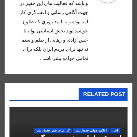
و باشد كه فعاليت هاي اين حقير در
جهت آگاهى رسانى و افشاگرى كار
آمد بوده و به اميد روزي كه طلوع
خوشيد نويد بخش انسانيتى توام با
حس آزادى و رهايى از ظلم و ستم
نه تنها براي مردم ايران بلكه براى
تمامى جوامع بشر باشد .
RELATED POST
اخبار
اعلاميه جهانی حقوق بشر
گزارشات نقض حقوق بشر