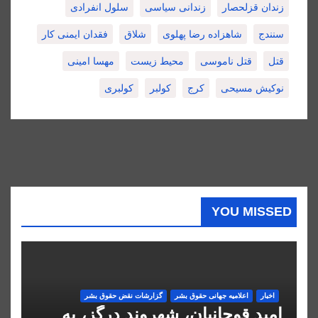
زندان قزلحصار
زندانی سیاسی
سلول انفرادی
سنندج
شاهزاده رضا پهلوی
شلاق
فقدان ایمنی کار
قتل
قتل ناموسی
محیط زیست
مهسا امینی
نوکیش مسیحی
کرج
کولبر
کولبری
YOU MISSED
اخبار
اعلاميه جهانی حقوق بشر
گزارشات نقض حقوق بشر
امید قوچانیان، شهروند درگز، به