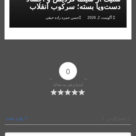
دست‌وپا بسته؛ سرکوب انقلاب
ملی در البرز
آگوست 2, 2026
حسن حمزه زاده حیقی
0
امتیازدهی به مقاله
وارد شدن
اشتراک در