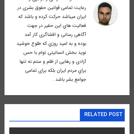
رعايت تمامى قوانين حقوق بشرى در
ايران ميباشد حركت كرده و باشد كه
فعاليت هاي اين حقير در جهت
آگاهى رسانى و افشاگرى كار آمد
بوده و به اميد روزي كه طلوع خوشيد
نويد بخش انسانيتى توام با حس
آزادى و رهايى از ظلم و ستم نه تنها
براي مردم ايران بلكه براى تمامى
جوامع بشر باشد .
RELATED POST