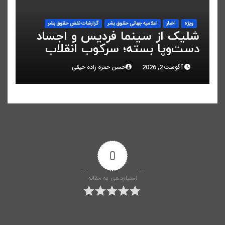
ویژه
اخبار
اعلاميه جهانی حقوق بشر
گزارشات نقض حقوق بشر
شلیک از سینما فردیس و اجساد
دست‌وپا بسته؛ سرکوب انقلاب
ملی در البرز
آگوست 2, 2026
حسن حمزه زاده حیقی
0
امتیازدهی به مقاله