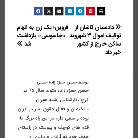
راهبری
دادستان کاشان از
قزوین؛ یک زن به اتهام
توقیف اموال ۳ شهروند
«جاسوسی» بازداشت
نوشته
ساکن خارج از کشور
شد
خبر داد
توسط
حسن حمزه زاده حیقی
حسن حمزه زاده متولد سال ٦٥ در
كرج ،كارشناس رشته عمران
ساختمان و فعال حقوق بشر در ايران
بوده و سعى دارم در اين راه بزرگ با
قدم هاى كوچك و پيوسته در راستاى
هدف خود كه آزادى و برابرى و