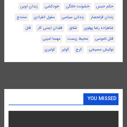
حکم حبس
خشونت خانگی
خودکشی
زندان اوین
زندان قزلحصار
زندانی سیاسی
سلول انفرادی
سنندج
شاهزاده رضا پهلوی
شلاق
فقدان ایمنی کار
قتل
قتل ناموسی
محیط زیست
مهسا امینی
نوکیش مسیحی
کرج
کولبر
کولبری
YOU MISSED