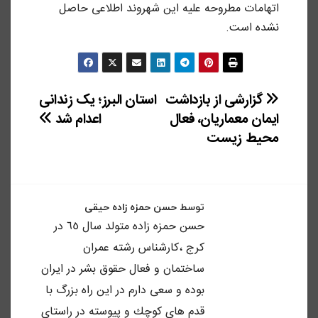
اتهامات مطروحه علیه این شهروند اطلاعی حاصل
نشده است.
راهبری
گزارشی از بازداشت
استان البرز؛ یک زندانی
ایمان معماریان، فعال
اعدام شد
نوشته
محیط زیست
توسط
حسن حمزه زاده حیقی
حسن حمزه زاده متولد سال ٦٥ در
كرج ،كارشناس رشته عمران
ساختمان و فعال حقوق بشر در ايران
بوده و سعى دارم در اين راه بزرگ با
قدم هاى كوچك و پيوسته در راستاى