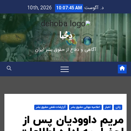
Ski
د. آگوست 10th, 2026
10:07:46 AM
t
conten
دِحُبا
آگاهی و دفاع از حقوق بشر ایران
زنان
اخبار
اعلاميه جهانی حقوق بشر
گزارشات نقض حقوق بشر
مریم داوودیان پس از