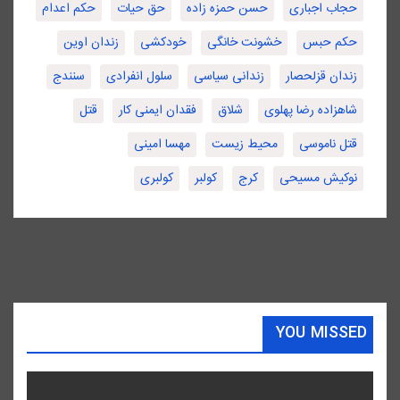
حجاب اجباری
حسن حمزه زاده
حق حیات
حکم اعدام
حکم حبس
خشونت خانگی
خودکشی
زندان اوین
زندان قزلحصار
زندانی سیاسی
سلول انفرادی
سنندج
شاهزاده رضا پهلوی
شلاق
فقدان ایمنی کار
قتل
قتل ناموسی
محیط زیست
مهسا امینی
نوکیش مسیحی
کرج
کولبر
کولبری
YOU MISSED