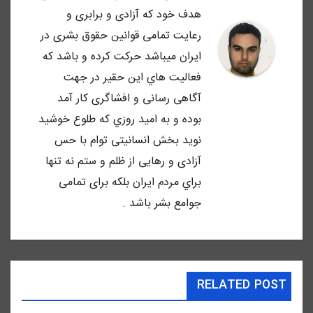
هدف خود كه آزادى و برابرى و
رعايت تمامى قوانين حقوق بشرى در
ايران ميباشد حركت كرده و باشد كه
فعاليت هاي اين حقير در جهت
آگاهى رسانى و افشاگرى كار آمد
بوده و به اميد روزي كه طلوع خوشيد
نويد بخش انسانيتى توام با حس
آزادى و رهايى از ظلم و ستم نه تنها
براي مردم ايران بلكه براى تمامى
جوامع بشر باشد .
RELATED POST