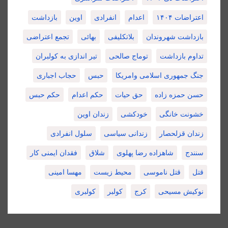
اعتراضات ۱۴۰۴
اعدام
انفرادی
اوین
بازداشت
بازداشت شهروندان
بلاتکلیفی
بهائی
تجمع اعتراضی
تداوم بازداشت
توماج صالحی
تیر اندازی به کولبران
جنگ جمهوری اسلامی وامریکا
حبس
حجاب اجباری
حسن حمزه زاده
حق حیات
حکم اعدام
حکم حبس
خشونت خانگی
خودکشی
زندان اوین
زندان قزلحصار
زندانی سیاسی
سلول انفرادی
سنندج
شاهزاده رضا پهلوی
شلاق
فقدان ایمنی کار
قتل
قتل ناموسی
محیط زیست
مهسا امینی
نوکیش مسیحی
کرج
کولبر
کولبری