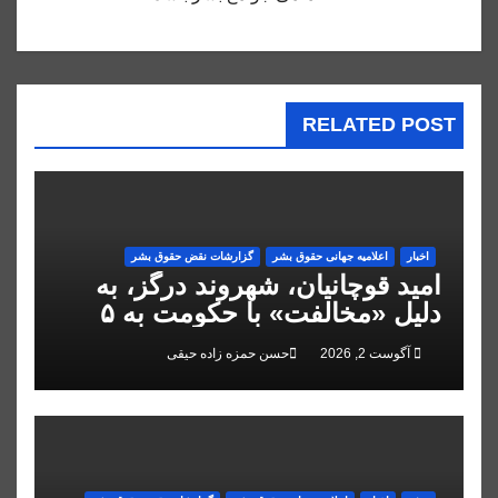
RELATED POST
اخبار
اعلاميه جهانی حقوق بشر
گزارشات نقض حقوق بشر
امید قوچانیان، شهروند درگز، به
دلیل «مخالفت» با حکومت به ۵
سال زندان محکوم شد
آگوست 2, 2026
حسن حمزه زاده حیقی