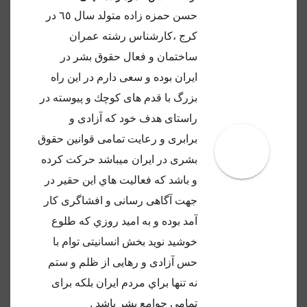
حسن حمزه زاده متولد سال ٦٥ در
كرج ،كارشناس رشته عمران
ساختمان و فعال حقوق بشر در
ايران بوده و سعى دارم در اين راه
بزرگ با قدم هاى كوچك و پيوسته در
راستاى هدف خود كه آزادى و
برابرى و رعايت تمامى قوانين حقوق
بشرى در ايران ميباشد حركت كرده
و باشد كه فعاليت هاي اين حقير در
جهت آگاهى رسانى و افشاگرى كار
آمد بوده و به اميد روزي كه طلوع
خوشيد نويد بخش انسانيتى توام با
حس آزادى و رهايى از ظلم و ستم
نه تنها براي مردم ايران بلكه براى
تمامى جوامع بشر باشد .