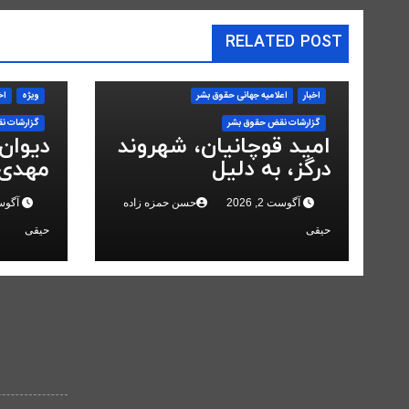
RELATED POST
اخبار
اعلاميه جهانی حقوق بشر
ویژه
اخ
گزارشات نقض حقوق بشر
گزارشات ن
امید قوچانیان، شهروند
دیوان
درگز، به دلیل
مهدی 
«مخالفت» با حکومت
انقلاب
آگوست 2, 2026
حسن حمزه زاده
آگوست 2,
به ۵ سال زندان محکوم
کرد
شد
حیقی
حیقی