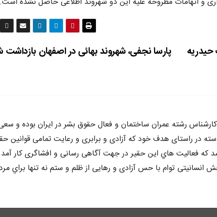
داری و اتهامات مطروحه علیه این دو شهروند اطلاعی حاصل نشده است.
 حیدریه
پارسا نجفی، شهروند بهائی در اصفهان بازداشت 
ه متولد سال ٦٥ در كرج ،كارشناس رشته عمران ساختمان و فعال حقوق بشر در ايران بوده و سع
وسته در راستاى هدف خود كه آزادى و برابرى و رعايت تمامى قوانين حق
د كه فعاليت هاي اين حقير در جهت آگاهى رسانى و افشاگرى كار آمد 
 انسانيتى توام با حس آزادى و رهايى از ظلم و ستم نه تنها براي مرد