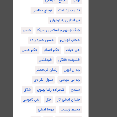
بهائی
تجمع اعتراضی
تداوم بازداشت
توماج صالحی
تیر اندازی به کولبران
جنگ جمهوری اسلامی وامریکا
حبس
حجاب اجباری
حسن حمزه زاده
حق حیات
حکم اعدام
حکم حبس
خشونت خانگی
خودکشی
زندان اوین
زندان قزلحصار
زندانی سیاسی
سلول انفرادی
سنندج
شاهزاده رضا پهلوی
شلاق
فقدان ایمنی کار
قتل
قتل ناموسی
محیط زیست
مهسا امینی