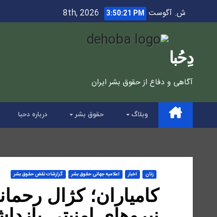
Ski
ش. آگوست 8th, 2026
3:50:23 PM
t
conten
دِحُبا
آگاهی و دفاع از حقوق بشر ایران
وبلاگ
حقوق بشر
درباره دحبا
زنان
اخبار
اعلاميه جهانی حقوق بشر
گزارشات نقض حقوق بشر
کامیاران؛ کژال رحما
نیروهای امنیتی بازد