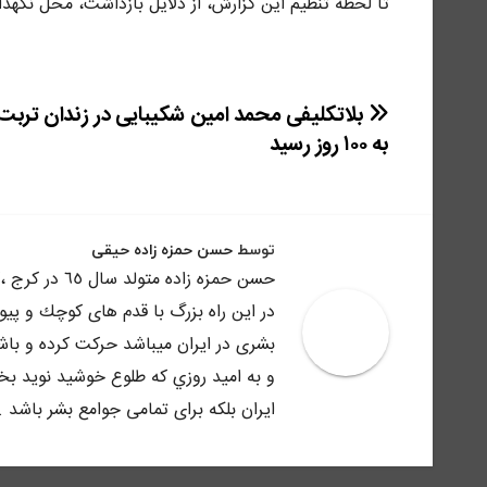
تا لحظه تنظیم این گزارش، از دلایل بازداشت، محل نگه
راهبری
بلاتکلیفی محمد امین شکیبایی در زندان تربت
به ۱۰۰ روز رسید
نوشته
توسط
حسن حمزه زاده حیقی
حسن حمزه زاد
در اين راه بزرگ با قدم هاى كوچك و پي
بشرى در ايران ميباشد حركت كرده و باش
و به اميد روزي كه طلوع خوشيد نويد بخش
ايران بلكه براى تمامى جوامع بشر باشد .