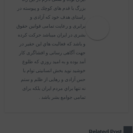
بزرگ با قدم هاى كوچك و پيوسته در
راستاى هدف خود كه آزادى و
برابرى و رعايت تمامى قوانين حقوق
بشرى در ايران ميباشد حركت كرده
و باشد كه فعاليت هاي اين حقير در
جهت آگاهى رسانى و افشاگرى كار
آمد بوده و به اميد روزي كه طلوع
خوشيد نويد بخش انسانيتى توام با
حس آزادى و رهايى از ظلم و ستم
نه تنها براي مردم ايران بلكه براى
تمامى جوامع بشر باشد .
Related Post