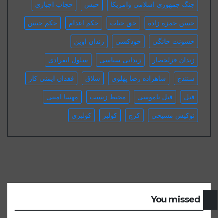
جنگ جمهوری اسلامی وامریکا
حبس
حجاب اجباری
حسن حمزه زاده
حق حیات
حکم اعدام
حکم حبس
خشونت خانگی
خودکشی
زندان اوین
زندان قزلحصار
زندانی سیاسی
سلول انفرادی
سنندج
شاهزاده رضا پهلوی
شلاق
فقدان ایمنی کار
قتل
قتل ناموسی
محیط زیست
مهسا امینی
نوکیش مسیحی
کرج
کولبر
کولبری
You missed