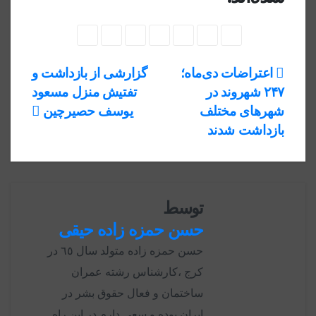
راهبری
اعتراضات دی‌ماه؛
گزارشی از بازداشت و
۲۴۷ شهروند در
تفتیش منزل مسعود
نوشته
شهرهای مختلف
یوسف حصیرچین
بازداشت شدند
توسط
حسن حمزه زاده حیقی
حسن حمزه زاده متولد سال ٦٥ در
كرج ،كارشناس رشته عمران
ساختمان و فعال حقوق بشر در
ايران بوده و سعى دارم در اين راه