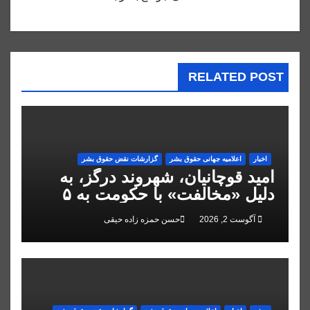
RELATED POST
اخبار
اعلاميه جهانی حقوق بشر
گزارشات نقض حقوق بشر
امید قوچانیان، شهروند درگز، به
دلیل «مخالفت» با حکومت به ۵
سال زندان محکوم شد
آگوست 2, 2026
حسن حمزه زاده حیقی