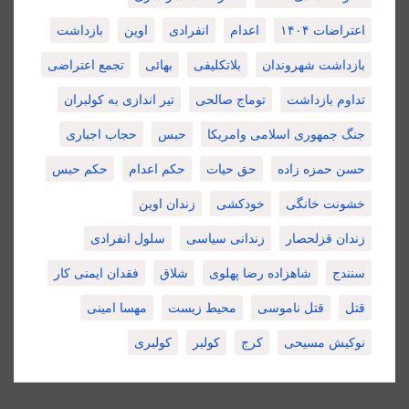
اعتراضات ۱۴۰۴
اعدام
انفرادی
اوین
بازداشت
بازداشت شهروندان
بلاتکلیفی
بهائی
تجمع اعتراضی
تداوم بازداشت
توماج صالحی
تیر اندازی به کولبران
جنگ جمهوری اسلامی وامریکا
حبس
حجاب اجباری
حسن حمزه زاده
حق حیات
حکم اعدام
حکم حبس
خشونت خانگی
خودکشی
زندان اوین
زندان قزلحصار
زندانی سیاسی
سلول انفرادی
سنندج
شاهزاده رضا پهلوی
شلاق
فقدان ایمنی کار
قتل
قتل ناموسی
محیط زیست
مهسا امینی
نوکیش مسیحی
کرج
کولبر
کولبری