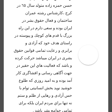
حسن حمزه زاده متولد سال ٦٥ در
كرج ،كارشناس رشته عمران
ساختمان و فعال حقوق بشر در
ايران بوده و سعى دارم در اين راه
بزرگ با قدم هاى كوچك و پيوسته در
راستاى هدف خود كه آزادى و
برابرى و رعايت تمامى قوانين حقوق
بشرى در ايران ميباشد حركت كرده
و باشد كه فعاليت هاي اين حقير در
جهت آگاهى رسانى و افشاگرى كار
آمد بوده و به اميد روزي كه طلوع
خوشيد نويد بخش انسانيتى توام با
حس آزادى و رهايى از ظلم و ستم
نه تنها براي مردم ايران بلكه براى
تمامى جوامع بشر باشد .