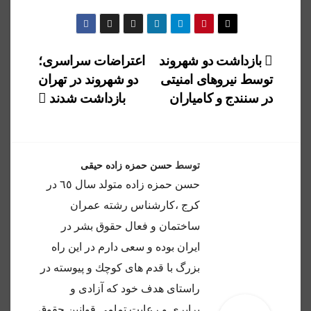
راهبری
بازداشت دو شهروند
اعتراضات سراسری؛
توسط نیروهای امنیتی
دو شهروند در تهران
نوشته
در سنندج و کامیاران
بازداشت شدند
توسط
حسن حمزه زاده حیقی
حسن حمزه زاده متولد سال ٦٥ در
كرج ،كارشناس رشته عمران
ساختمان و فعال حقوق بشر در
ايران بوده و سعى دارم در اين راه
بزرگ با قدم هاى كوچك و پيوسته در
راستاى هدف خود كه آزادى و
برابرى و رعايت تمامى قوانين حقوق