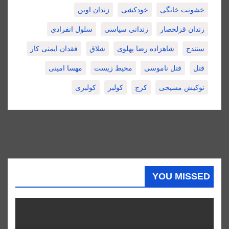
خشونت خانگی
خودکشی
زندان اوین
زندان قزلحصار
زندانی سیاسی
سلول انفرادی
سنندج
شاهزاده رضا پهلوی
شلاق
فقدان ایمنی کار
قتل
قتل ناموسی
محیط زیست
مهسا امینی
نوکیش مسیحی
کرج
کولبر
کولبری
YOU MISSED