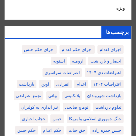
ویژه
برچسب‌ها
اجرای اعدام
اجرای حکم اعدام
اجرای حکم حبس
احضار و بازداشت
ارومیه
اشنویه
اعتراضات دی ۱۴۰۴
اعتراضات سراسری
اعتراضات ۱۴۰۴
اعدام
انفرادی
اوین
بازداشت
بازداشت شهروندان
بلاتکلیفی
بهائی
تجمع اعتراضی
تداوم بازداشت
توماج صالحی
تیر اندازی به کولبران
جنگ جمهوری اسلامی وامریکا
حبس
حجاب اجباری
حسن حمزه زاده
حق حیات
حکم اعدام
حکم حبس