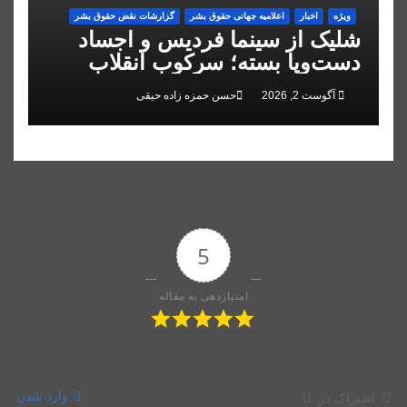
ویژه
اخبار
اعلاميه جهانی حقوق بشر
گزارشات نقض حقوق بشر
شلیک از سینما فردیس و اجساد
دست‌وپا بسته؛ سرکوب انقلاب
ملی در البرز
آگوست 2, 2026
حسن حمزه زاده حیقی
5
امتیازدهی به مقاله
وارد شدن
اشتراک در