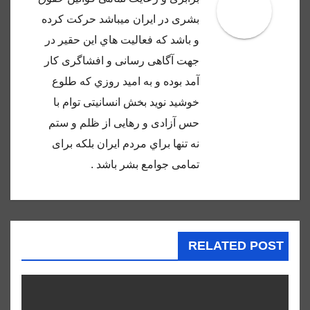
بشرى در ايران ميباشد حركت كرده
و باشد كه فعاليت هاي اين حقير در
جهت آگاهى رسانى و افشاگرى كار
آمد بوده و به اميد روزي كه طلوع
خوشيد نويد بخش انسانيتى توام با
حس آزادى و رهايى از ظلم و ستم
نه تنها براي مردم ايران بلكه براى
تمامى جوامع بشر باشد .
RELATED POST