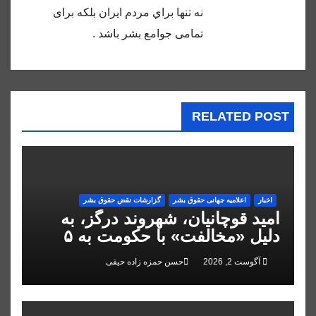
نه تنها براي مردم ايران بلكه براى
تمامى جوامع بشر باشد .
RELATED POST
اخبار
اعلاميه جهانی حقوق بشر
گزارشات نقض حقوق بشر
امید قوچانیان، شهروند درگز، به
دلیل «مخالفت» با حکومت به ۵
سال زندان محکوم شد
آگوست 2, 2026
حسن حمزه زاده حیقی