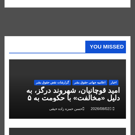
YOU MISSED
اخبار
اعلاميه جهانی حقوق بشر
گزارشات نقض حقوق بشر
امید قوچانیان، شهروند درگز، به
دلیل «مخالفت» با حکومت به ۵
سال زندان محکوم شد
حسن حمزه زاده حیقی