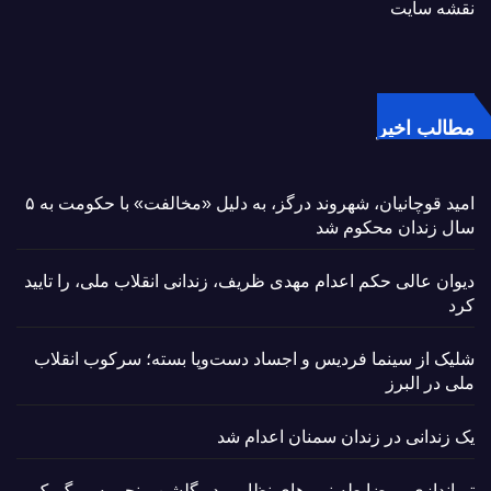
نقشه سایت
مطالب اخیر
امید قوچانیان، شهروند درگز، به دلیل «مخالفت» با حکومت به ۵
سال زندان محکوم شد
دیوان عالی حکم اعدام مهدی ظریف، زندانی انقلاب ملی، را تایید
کرد
شلیک از سینما فردیس و اجساد دست‌وپا بسته؛ سرکوب انقلاب
ملی در البرز
یک زندانی در زندان سمنان اعدام شد
تیراندازی بی‌ضابطه نیروهای نظامی در گلشن منجر به مرگ یک