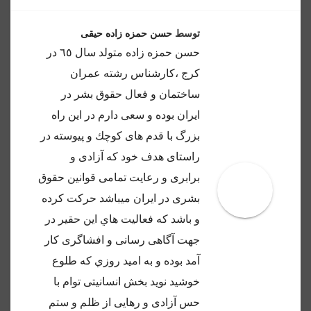
توسط
حسن حمزه زاده حیقی
حسن حمزه زاده متولد سال ٦٥ در
كرج ،كارشناس رشته عمران
ساختمان و فعال حقوق بشر در
ايران بوده و سعى دارم در اين راه
بزرگ با قدم هاى كوچك و پيوسته در
راستاى هدف خود كه آزادى و
برابرى و رعايت تمامى قوانين حقوق
بشرى در ايران ميباشد حركت كرده
و باشد كه فعاليت هاي اين حقير در
جهت آگاهى رسانى و افشاگرى كار
آمد بوده و به اميد روزي كه طلوع
خوشيد نويد بخش انسانيتى توام با
حس آزادى و رهايى از ظلم و ستم