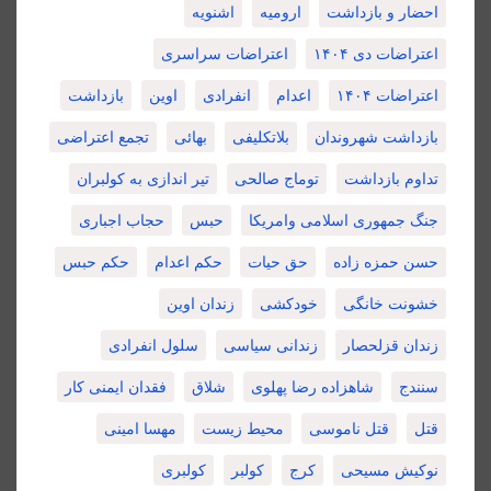
احضار و بازداشت
ارومیه
اشنویه
اعتراضات دی ۱۴۰۴
اعتراضات سراسری
اعتراضات ۱۴۰۴
اعدام
انفرادی
اوین
بازداشت
بازداشت شهروندان
بلاتکلیفی
بهائی
تجمع اعتراضی
تداوم بازداشت
توماج صالحی
تیر اندازی به کولبران
جنگ جمهوری اسلامی وامریکا
حبس
حجاب اجباری
حسن حمزه زاده
حق حیات
حکم اعدام
حکم حبس
خشونت خانگی
خودکشی
زندان اوین
زندان قزلحصار
زندانی سیاسی
سلول انفرادی
سنندج
شاهزاده رضا پهلوی
شلاق
فقدان ایمنی کار
قتل
قتل ناموسی
محیط زیست
مهسا امینی
نوکیش مسیحی
کرج
کولبر
کولبری