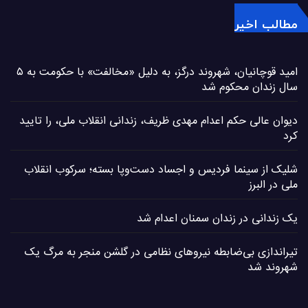
مطالب اخیر
امید قوچانیان، شهروند درگز، به دلیل «مخالفت» با حکومت به ۵
سال زندان محکوم شد
دیوان عالی حکم اعدام مهدی ظریف، زندانی انقلاب ملی، را تایید
کرد
شلیک از سینما فردیس و اجساد دست‌وپا بسته؛ سرکوب انقلاب
ملی در البرز
یک زندانی در زندان سمنان اعدام شد
تیراندازی بی‌ضابطه نیروهای نظامی در گلشن منجر به مرگ یک
شهروند شد