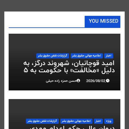
YOU MISSED
اخبار
اعلاميه جهانی حقوق بشر
گزارشات نقض حقوق بشر
امید قوچانیان، شهروند درگز، به
دلیل «مخالفت» با حکومت به ۵
سال زندان محکوم شد
حسن حمزه زاده حیقی
ویژه
اخبار
اعلاميه جهانی حقوق بشر
گزارشات نقض حقوق بشر
دیوان عالی حکم اعدام مهدی