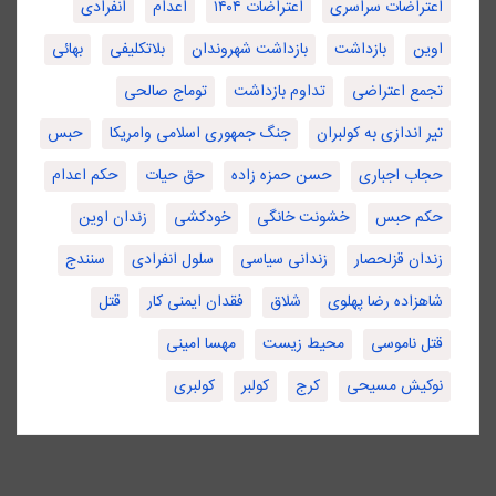
اعتراضات سراسری
اعتراضات ۱۴۰۴
اعدام
انفرادی
اوین
بازداشت
بازداشت شهروندان
بلاتکلیفی
بهائی
تجمع اعتراضی
تداوم بازداشت
توماج صالحی
تیر اندازی به کولبران
جنگ جمهوری اسلامی وامریکا
حبس
حجاب اجباری
حسن حمزه زاده
حق حیات
حکم اعدام
حکم حبس
خشونت خانگی
خودکشی
زندان اوین
زندان قزلحصار
زندانی سیاسی
سلول انفرادی
سنندج
شاهزاده رضا پهلوی
شلاق
فقدان ایمنی کار
قتل
قتل ناموسی
محیط زیست
مهسا امینی
نوکیش مسیحی
کرج
کولبر
کولبری