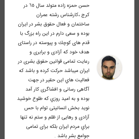
حسن حمزه زاده متولد سال ٦٥ در
كرج ،كارشناس رشته عمران
ساختمان و فعال حقوق بشر در ايران
بوده و سعى دارم در اين راه بزرگ با
قدم هاى كوچك و پيوسته در راستاى
هدف خود كه آزادى و برابرى و
رعايت تمامى قوانين حقوق بشرى در
ايران ميباشد حركت كرده و باشد كه
فعاليت هاي اين حقير در جهت
آگاهى رسانى و افشاگرى كار آمد
بوده و به اميد روزي كه طلوع خوشيد
نويد بخش انسانيتى توام با حس
آزادى و رهايى از ظلم و ستم نه تنها
براي مردم ايران بلكه براى تمامى
جوامع بشر باشد .