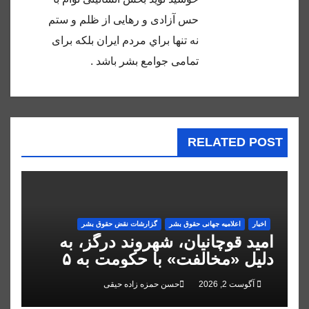
حس آزادى و رهايى از ظلم و ستم
نه تنها براي مردم ايران بلكه براى
تمامى جوامع بشر باشد .
RELATED POST
اخبار
اعلاميه جهانی حقوق بشر
گزارشات نقض حقوق بشر
امید قوچانیان، شهروند درگز، به
دلیل «مخالفت» با حکومت به ۵
سال زندان محکوم شد
آگوست 2, 2026
حسن حمزه زاده حیقی