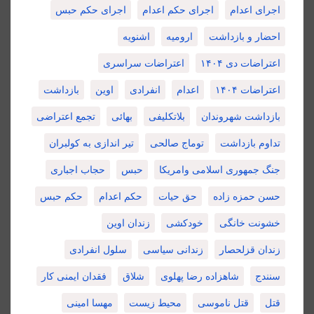
اجرای اعدام
اجرای حکم اعدام
اجرای حکم حبس
احضار و بازداشت
ارومیه
اشنویه
اعتراضات دی ۱۴۰۴
اعتراضات سراسری
اعتراضات ۱۴۰۴
اعدام
انفرادی
اوین
بازداشت
بازداشت شهروندان
بلاتکلیفی
بهائی
تجمع اعتراضی
تداوم بازداشت
توماج صالحی
تیر اندازی به کولبران
جنگ جمهوری اسلامی وامریکا
حبس
حجاب اجباری
حسن حمزه زاده
حق حیات
حکم اعدام
حکم حبس
خشونت خانگی
خودکشی
زندان اوین
زندان قزلحصار
زندانی سیاسی
سلول انفرادی
سنندج
شاهزاده رضا پهلوی
شلاق
فقدان ایمنی کار
قتل
قتل ناموسی
محیط زیست
مهسا امینی