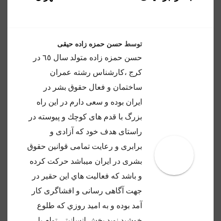
توسط
حسن حمزه زاده حیقی
حسن حمزه زاده متولد سال ٦٥ در
كرج ،كارشناس رشته عمران
ساختمان و فعال حقوق بشر در
ايران بوده و سعى دارم در اين راه
بزرگ با قدم هاى كوچك و پيوسته در
راستاى هدف خود كه آزادى و
برابرى و رعايت تمامى قوانين حقوق
بشرى در ايران ميباشد حركت كرده
و باشد كه فعاليت هاي اين حقير در
جهت آگاهى رسانى و افشاگرى كار
آمد بوده و به اميد روزي كه طلوع
خوشيد نويد بخش انسانيتى توام با