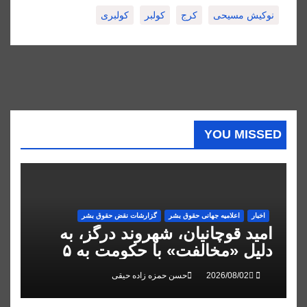
نوکیش مسیحی
کرج
کولبر
کولبری
YOU MISSED
اخبار
اعلاميه جهانی حقوق بشر
گزارشات نقض حقوق بشر
امید قوچانیان، شهروند درگز، به
دلیل «مخالفت» با حکومت به ۵
سال زندان محکوم شد
حسن حمزه زاده حیقی