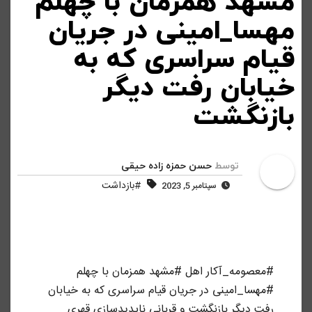
مشهد همزمان با چهلم
مهسا_امینی در جریان
قیام سراسری که به
خیابان رفت دیگر
بازنگشت
توسط
حسن حمزه زاده حیقی
#بازداشت
سپتامبر 5, 2023
#معصومه_آکار اهل #مشهد همزمان با چهلم
#مهسا_امینی در جریان قیام سراسری که به خیابان
رفت دیگر بازنگشت و قربانی ناپدیدسازی قهری