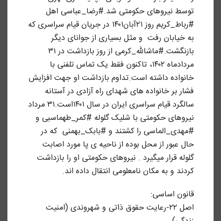
توسط نیروهای حکومتی شد.#رضا_عباسی اهل
#رباط_کریم روز ۲۱آبان۱۴۰۱ در جریان قیام سراسری که
به خیابان رفت و مثل بسیاری از جوانای دیگر
بازنگشت.#ماشالله_کرمی از روز بازداشت در ۳۱
مردادماه ۱۴۰۲، تاکنون فقط یک تماس تلفنی با
خانواده داشته است.تداوم بازداشت او جهت افزایش
فشار بر خانواده های شهدای راه آزادی در آستانه
سالگرد قیام سراسری ایران در سال ۱۴۰۱است.۳۱ مرداد
نیروهای حکومتی با شلیک گلوله #کمر_طهماسبی⁩ و ‌
#مهدی_الماسی⁩ را کشتند و #بابک_بهمنی که در
حال عبور از محل بوده از ناحیه ی پا مورد اصابت
گلوله قرار میگیرد . نیروهای حکومتی او را بازداشت
کردند و به مکان نامعلومی انتقال داده اند.
قانون اساسی:
اصل ۲۲-رعایت حقوق ذاتی و شهروندی (امنیت