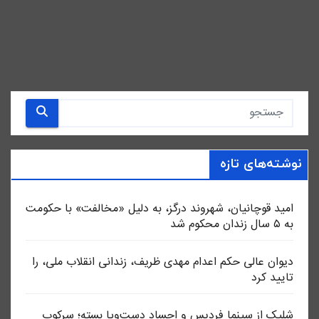
نوشته‌های تازه
امید قوچانیان، شهروند درگز، به دلیل «مخالفت» با حکومت
به ۵ سال زندان محکوم شد
دیوان عالی حکم اعدام مهدی ظریف، زندانی انقلاب ملی، را
تایید کرد
شلیک از سینما فردیس و اجساد دست‌وپا بسته؛ سرکوب