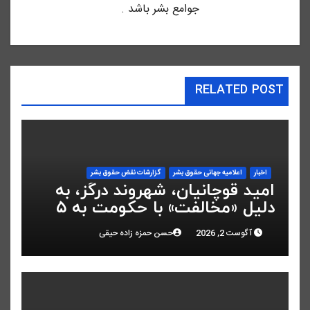
جوامع بشر باشد .
RELATED POST
اخبار
اعلاميه جهانی حقوق بشر
گزارشات نقض حقوق بشر
امید قوچانیان، شهروند درگز، به
دلیل «مخالفت» با حکومت به ۵
سال زندان محکوم شد
آگوست 2, 2026
حسن حمزه زاده حیقی