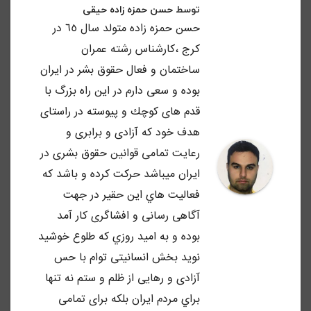
توسط
حسن حمزه زاده حیقی
حسن حمزه زاده متولد سال ٦٥ در
كرج ،كارشناس رشته عمران
ساختمان و فعال حقوق بشر در ايران
بوده و سعى دارم در اين راه بزرگ با
قدم هاى كوچك و پيوسته در راستاى
هدف خود كه آزادى و برابرى و
رعايت تمامى قوانين حقوق بشرى در
ايران ميباشد حركت كرده و باشد كه
فعاليت هاي اين حقير در جهت
آگاهى رسانى و افشاگرى كار آمد
بوده و به اميد روزي كه طلوع خوشيد
نويد بخش انسانيتى توام با حس
آزادى و رهايى از ظلم و ستم نه تنها
براي مردم ايران بلكه براى تمامى