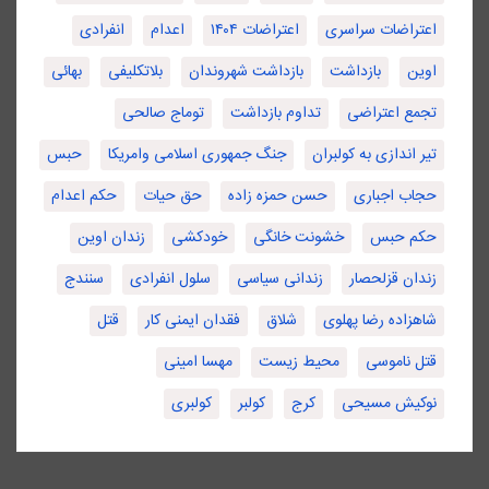
اعتراضات سراسری
اعتراضات ۱۴۰۴
اعدام
انفرادی
اوین
بازداشت
بازداشت شهروندان
بلاتکلیفی
بهائی
تجمع اعتراضی
تداوم بازداشت
توماج صالحی
تیر اندازی به کولبران
جنگ جمهوری اسلامی وامریکا
حبس
حجاب اجباری
حسن حمزه زاده
حق حیات
حکم اعدام
حکم حبس
خشونت خانگی
خودکشی
زندان اوین
زندان قزلحصار
زندانی سیاسی
سلول انفرادی
سنندج
شاهزاده رضا پهلوی
شلاق
فقدان ایمنی کار
قتل
قتل ناموسی
محیط زیست
مهسا امینی
نوکیش مسیحی
کرج
کولبر
کولبری