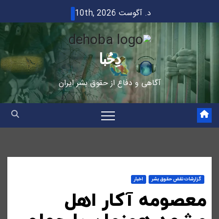
Ski
د. آگوست 10th, 2026
t
conten
دِحُبا
آگاهی و دفاع از حقوق بشر ایران
گزارشات نقض حقوق بشر
اخبار
معصومه آکار اهل