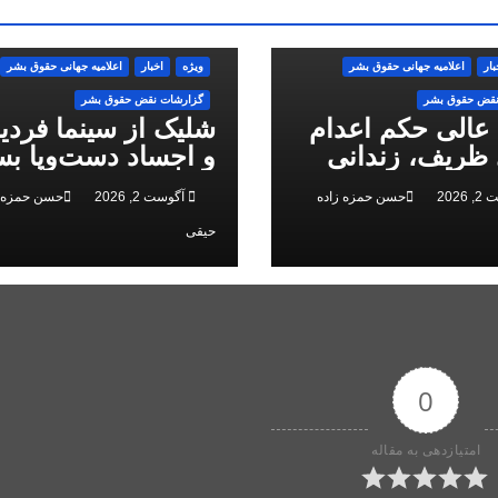
بار
اعلاميه جهانی حقوق بشر
ویژه
اخبار
اعلاميه جهانی حقوق بشر
نقض حقوق بشر
گزارشات نقض حقوق بشر
 عالی حکم اعدام
شلیک از سینما فرد
ظریف، زندانی
و اجساد دست‌وپا بس
 ملی، را تایید کرد
سرکوب انقلاب ملی 
2026
حسن حمزه زاده
آگوست 2, 2026
حسن حمزه ز
البرز
حیقی
0
امتیازدهی به مقاله