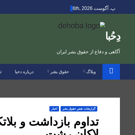
Ski
پ. آگوست 6th, 2026
t
conten
دِحُبا
آگاهی و دفاع از حقوق بشر ایران
وبلاگ
حقوق بشر
درباره دحبا
ت
گزارشات نقض حقوق بشر
اخبار
تداوم بازداشت و بلات
لاکان رشت