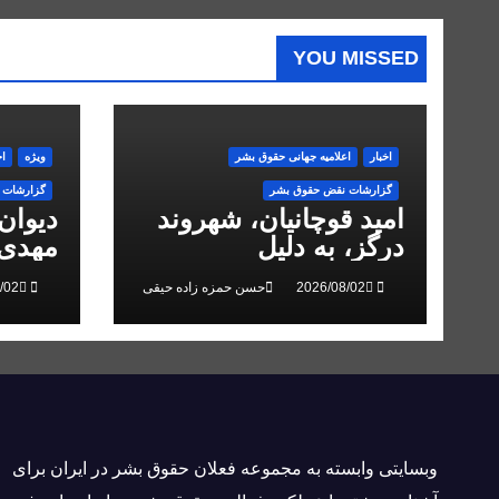
YOU MISSED
اخبار
اعلاميه جهانی حقوق بشر
ویژه
اخ
گزارشات نقض حقوق بشر
گزارشات 
امید قوچانیان، شهروند
دیوان
درگز، به دلیل
مهدی 
«مخالفت» با حکومت به
انقلاب
حسن حمزه زاده حیقی
۵ سال زندان محکوم
شد
وبسايتى وابسته به مجموعه فعلان حقوق بشر در ایران برای