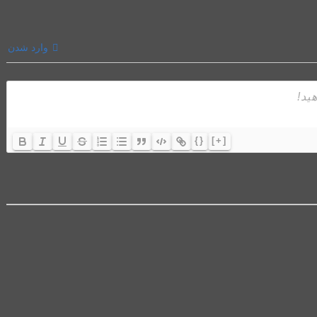
وارد شدن
{}
[+]