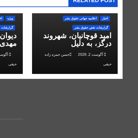
RELATED POST
اخبار
اعلاميه جهانی حقوق بشر
ویژه
اخ
گزارشات نقض حقوق بشر
گزارشات 
امید قوچانیان، شهروند
دیوان
درگز، به دلیل
مهدی 
«مخالفت» با حکومت به
انقلاب
آگوست 2, 2026
حسن حمزه زاده
آگوست 2, 
۵ سال زندان محکوم
حیقی
حیقی
شد