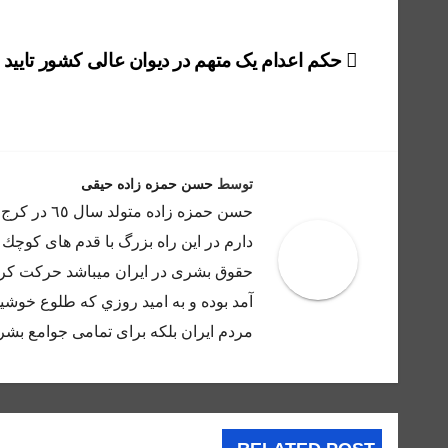
راهبری
حکم اعدام یک متهم در دیوان عالی کشور تایید
نوشته
توسط
حسن حمزه زاده حیقی
حسن حمزه ز
دارم در اين راه بزرگ با قدم هاى كوچك 
حقوق بشرى در ايران ميباشد حركت كرده
آمد بوده و به اميد روزي كه طلوع خوشيد
مردم ايران بلكه براى تمامى جوامع بشر 