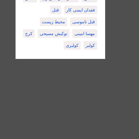
فقدان ایمنی کار
قتل
قتل ناموسی
محیط زیست
مهسا امینی
نوکیش مسیحی
کرج
کولبر
کولبری