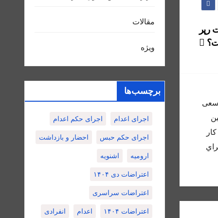
مقالات
 رپر
ت؟
ویژه
برچسب‌ها
 و سعى
ين
اجرای اعدام
اجرای حکم اعدام
كار
اجرای حکم حبس
احضار و بازداشت
راي
ارومیه
اشنویه
اعتراضات دی ۱۴۰۴
اعتراضات سراسری
اعتراضات ۱۴۰۴
اعدام
انفرادی