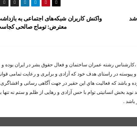
 شد
واکنش کاربران شبکه‌های اجتماعی به بازداشت
معترض: توماج صالحی کجاس
اده متولد سال ٦٥ در كرج ،كارشناس رشته عمران ساختمان و فعال حقوق بشر در ايران بوده
و پيوسته در راستاى هدف خود كه آزادى و برابرى و رعايت تمامى قوان
 و باشد كه فعاليت هاي اين حقير در جهت آگاهى رسانى و افشاگرى 
 نويد بخش انسانيتى توام با حس آزادى و رهايى از ظلم و ستم نه تنها ب
باشد .