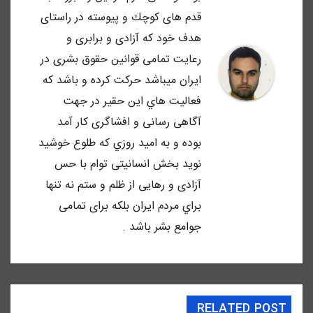
قدم هاى كوچك و پيوسته در راستاى
هدف خود كه آزادى و برابرى و
رعايت تمامى قوانين حقوق بشرى در
ايران ميباشد حركت كرده و باشد كه
فعاليت هاي اين حقير در جهت
آگاهى رسانى و افشاگرى كار آمد
بوده و به اميد روزي كه طلوع خوشيد
نويد بخش انسانيتى توام با حس
آزادى و رهايى از ظلم و ستم نه تنها
براي مردم ايران بلكه براى تمامى
جوامع بشر باشد .
RELATED POST