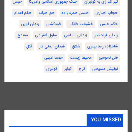
تیر اندازی به کولبران
جنگ جمهوری اسلامی وامریکا
حبس
حجاب اجباری
حسن حمزه زاده
حق حیات
حکم اعدام
حکم حبس
خشونت خانگی
خودکشی
زندان اوین
زندان قزلحصار
زندانی سیاسی
سلول انفرادی
سنندج
شاهزاده رضا پهلوی
شلاق
فقدان ایمنی کار
قتل
قتل ناموسی
محیط زیست
مهسا امینی
نوکیش مسیحی
کرج
کولبر
کولبری
YOU MISSED