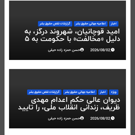
اخبار
اعلاميه جهانی حقوق بشر
گزارشات نقض حقوق بشر
امید قوچانیان، شهروند درگز، به
دلیل «مخالفت» با حکومت به ۵
سال زندان محکوم شد
حسن حمزه زاده حیقی
ویژه
اخبار
اعلاميه جهانی حقوق بشر
گزارشات نقض حقوق بشر
دیوان عالی حکم اعدام مهدی
ظریف، زندانی انقلاب ملی، را تایید
کرد
حسن حمزه زاده حیقی