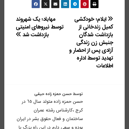
راهبری
ایلام؛ خودکشی
مهاباد؛ یک شهروند
کمیل زندخانی از
توسط نیروهای امنیتی
نوشته
بازداشت شدگان
بازداشت شد
جنبش زن زندگی
آزادی پس از احضار و
تهدید توسط اداره
اطلاعات
توسط
حسن حمزه زاده حیقی
حسن حمزه زاده متولد سال ٦٥ در
كرج ،كارشناس رشته عمران
ساختمان و فعال حقوق بشر در ايران
بوده و سعى دارم در اين راه بزرگ با