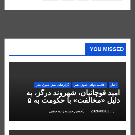
YOU MISSED
اخبار
اعلاميه جهانی حقوق بشر
گزارشات نقض حقوق بشر
امید قوچانیان، شهروند درگز، به
دلیل «مخالفت» با حکومت به ۵
سال زندان محکوم شد
حسن حمزه زاده حیقی