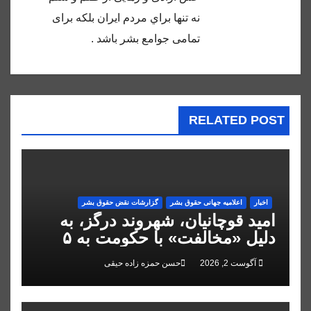
نه تنها براي مردم ايران بلكه براى
تمامى جوامع بشر باشد .
RELATED POST
اخبار
اعلاميه جهانی حقوق بشر
گزارشات نقض حقوق بشر
امید قوچانیان، شهروند درگز، به
دلیل «مخالفت» با حکومت به ۵
سال زندان محکوم شد
آگوست 2, 2026
حسن حمزه زاده حیقی