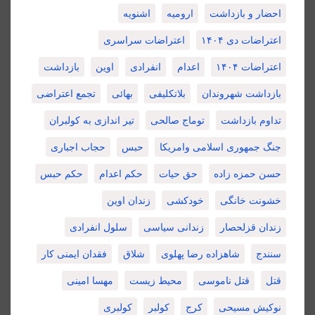
احضار و بازداشت
ارومیه
اشنویه
اعتراضات دی ۱۴۰۴
اعتراضات سراسری
اعتراضات ۱۴۰۴
اعدام
انفرادی
اوین
بازداشت
بازداشت شهروندان
بلاتکلیفی
بهائی
تجمع اعتراضی
تداوم بازداشت
توماج صالحی
تیر اندازی به کولبران
جنگ جمهوری اسلامی وامریکا
حبس
حجاب اجباری
حسن حمزه زاده
حق حیات
حکم اعدام
حکم حبس
خشونت خانگی
خودکشی
زندان اوین
زندان قزلحصار
زندانی سیاسی
سلول انفرادی
سنندج
شاهزاده رضا پهلوی
شلاق
فقدان ایمنی کار
قتل
قتل ناموسی
محیط زیست
مهسا امینی
نوکیش مسیحی
کرج
کولبر
کولبری