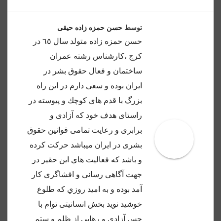
توسط
حسن حمزه زاده حیقی
حسن حمزه زاده متولد سال ٦٥ در
كرج ،كارشناس رشته عمران
ساختمان و فعال حقوق بشر در
ايران بوده و سعى دارم در اين راه
بزرگ با قدم هاى كوچك و پيوسته در
راستاى هدف خود كه آزادى و
برابرى و رعايت تمامى قوانين حقوق
بشرى در ايران ميباشد حركت كرده
و باشد كه فعاليت هاي اين حقير در
جهت آگاهى رسانى و افشاگرى كار
آمد بوده و به اميد روزي كه طلوع
خوشيد نويد بخش انسانيتى توام با
حس آزادى و رهايى از ظلم و ستم