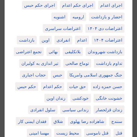
اجرای اعدام
اجرای حکم اعدام
اجرای حکم حبس
احضار و بازداشت
ارومیه
اشنویه
اعتراضات دی ۱۴۰۴
اعتراضات سراسری
اعتراضات ۱۴۰۴
اعدام
انفرادی
اوین
بازداشت
بازداشت شهروندان
بلاتکلیفی
بهائی
تجمع اعتراضی
تداوم بازداشت
توماج صالحی
تیر اندازی به کولبران
جنگ جمهوری اسلامی وامریکا
حبس
حجاب اجباری
حسن حمزه زاده
حق حیات
حکم اعدام
حکم حبس
خشونت خانگی
خودکشی
زندان اوین
زندان قزلحصار
زندانی سیاسی
سلول انفرادی
سنندج
شاهزاده رضا پهلوی
شلاق
فقدان ایمنی کار
قتل
قتل ناموسی
محیط زیست
مهسا امینی