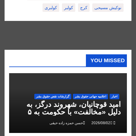
نوکیش مسیحی
کرج
کولبر
کولبری
YOU MISSED
اخبار
اعلاميه جهانی حقوق بشر
گزارشات نقض حقوق بشر
امید قوچانیان، شهروند درگز، به
دلیل «مخالفت» با حکومت به ۵
سال زندان محکوم شد
حسن حمزه زاده حیقی