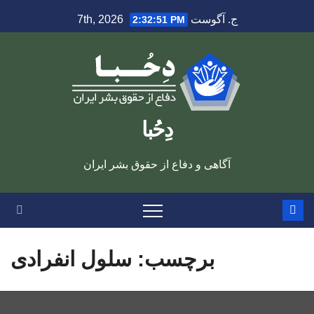
Ski
ج. آگوست 7th, 2026
2:32:52 PM
t
conten
دِحُبا
آگاهی و دفاع از حقوق بشر ایران
برچسب:
سلول انفرادی